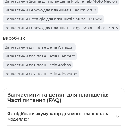
Запчастини Sigma для планшетів Mobile Tab A1010 Neo 64
Запчастини Lenovo для планшетів Legion Y700
Запчастини Prestigio для планшетів Muze PMT3231
Запчастини Lenovo для планшетів Yoga Smart Tab YT-X705
Запчастини Apple для планшетів iPad Pro 12.9 (2017)
Виробник
Запчастини Teclast для планшетів P85T
Запчастини для планшетів Amazon
Запчастини Oscal для планшетів Pad 70
Запчастини для планшетів Elenberg
Запчастини Nomi для планшетів C101014 Ultra4
Запчастини для планшетів Archos
Запчастини Teclast для планшетів X98 Air III
Запчастини для планшетів Alldocube
Запчастини Xiaomi для планшетів Redmi Pad
Запчастини для планшетів Cube
Запчастини Huawei для планшетів MediaPad M5 Lite 10
Запчастини для планшетів Партномера
Запчастини та деталі для планшетів:
Запчастини Huawei для планшетів Huawei MediaPad M5 Lite
Часті питання (FAQ)
Запчастини для планшетів Hotwav
8
Запчастини для планшетів iHunt
Запчастини Oscal для планшетів Pad 50
Як підібрати акумулятор для мого планшета за
Запчастини для планшетів Sony
моделлю?
Запчастини Lenovo для планшетів Tab M10 HD (TB-X505F, TB-
Запчастини для планшетів Acer
X505L)