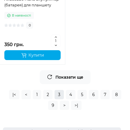
(батарея) для планшету
В наявності
0
350 грн.
Купити
Показати ще
|<
<
1
2
3
4
5
6
7
8
9
>
>|