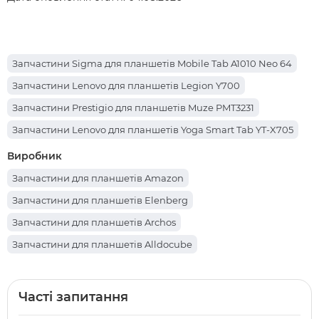
Запчастини Sigma для планшетів Mobile Tab A1010 Neo 64
Запчастини Lenovo для планшетів Legion Y700
Запчастини Prestigio для планшетів Muze PMT3231
Запчастини Lenovo для планшетів Yoga Smart Tab YT-X705
Запчастини Apple для планшетів iPad Pro 12.9 (2017)
Виробник
Запчастини Teclast для планшетів P85T
Запчастини для планшетів Amazon
Запчастини Oscal для планшетів Pad 70
Запчастини для планшетів Elenberg
Запчастини Nomi для планшетів C101014 Ultra4
Запчастини для планшетів Archos
Запчастини Teclast для планшетів X98 Air III
Запчастини для планшетів Alldocube
Запчастини Xiaomi для планшетів Redmi Pad
Запчастини для планшетів Cube
Запчастини Huawei для планшетів MediaPad M5 Lite 10
Запчастини для планшетів Партномера
Часті запитання
Запчастини Huawei для планшетів Huawei MediaPad M5 Lite
Запчастини для планшетів Hotwav