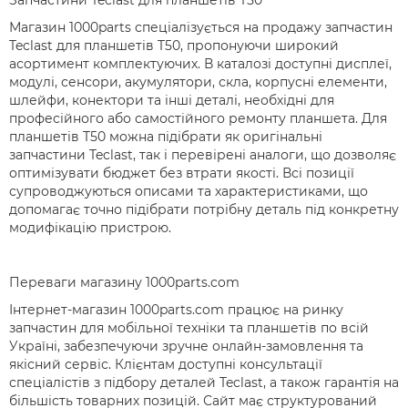
Запчастини Teclast для планшетів T50
Магазин 1000parts спеціалізується на продажу запчастин
Teclast для планшетів T50, пропонуючи широкий
асортимент комплектуючих. В каталозі доступні дисплеї,
модулі, сенсори, акумулятори, скла, корпусні елементи,
шлейфи, конектори та інші деталі, необхідні для
професійного або самостійного ремонту планшета. Для
планшетів T50 можна підібрати як оригінальні
запчастини Teclast, так і перевірені аналоги, що дозволяє
оптимізувати бюджет без втрати якості. Всі позиції
супроводжуються описами та характеристиками, що
допомагає точно підібрати потрібну деталь під конкретну
модифікацію пристрою.
Переваги магазину 1000parts.com
Інтернет-магазин 1000parts.com працює на ринку
запчастин для мобільної техніки та планшетів по всій
Україні, забезпечуючи зручне онлайн-замовлення та
якісний сервіс. Клієнтам доступні консультації
спеціалістів з підбору деталей Teclast, а також гарантія на
більшість товарних позицій. Сайт має структурований