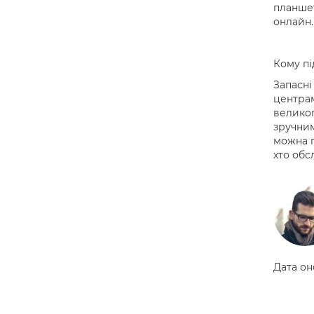
планшет
онлайн.
Кому пі
Запасні
центрам
великог
зручним
можна п
хто обс
Дата он