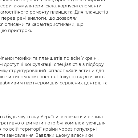
нсори, акумулятори, скла, корпусні елементи,
 самостійного ремонту планшета. Для планшетів
і перевірені аналоги, що дозволяє
ься описами та характеристиками, що
ацію пристрою.
ьної техніки та планшетів по всій Україні,
доступні консультації спеціалістів з підбору
т має структурований каталог «Запчастини для
лю чи типом компонента. Покупці відзначають
ривабливим партнером для сервісних центрів та
 в будь-яку точку України, включаючи великі
перативно отримати потрібні комплектуючі для
 по всій території країни через популярні
ати замовлення. Завдяки цьому власники