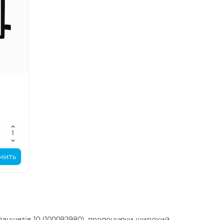
мить
планшетів 10 (100092980), пропонуючи широкий