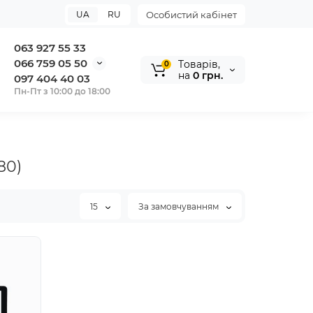
UA
RU
Особистий кабінет
063 927 55 33
066 759 05 50
Tоварів,
0
на
0 грн.
097 404 40 03
Пн-Пт з 10:00 до 18:00
80)
15
За замовчуванням