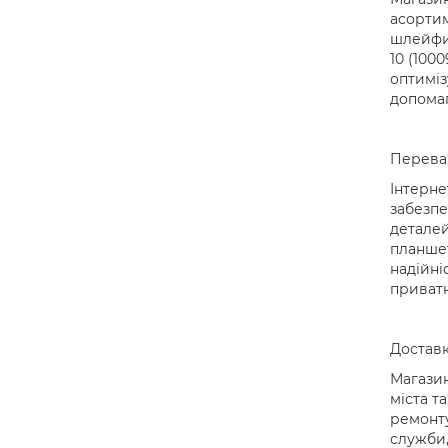
асортим
шлейфи,
10 (100
оптиміз
допомаг
Переваг
Інтерне
забезпе
деталей
планшет
надійні
приватн
Доставк
Магазин
міста т
ремонту
служби,