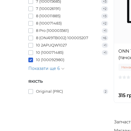
7 (100015685)
+3
7 (100026191)
+2
8 (100011885)
+3
8 (100071483)
+2
8 Pro (100003561)
+1
8 (ONA19TB002) 100005207
+6
10 2APUQW1027
+1
ONN 
10 (100071485)
+1
(тачс
10 (100092980)
Немає
Показати ще 6
ЯКІСТЬ
Original (PRC)
2
315 г
Запчаст
Магазин