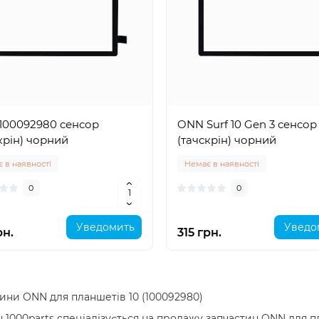
100092980 сенсор
ONN Surf 10 Gen 3 сенсор
крін) чорний
(тачскрін) чорний
 в наявності
Немає в наявності
0
0
Уведомить
Уведо
рн.
315 грн.
ини ONN для планшетів 10 (100092980)
 1000parts спеціалізується на продажу запчастин ONN для 