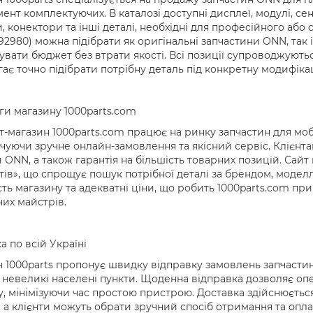
ент комплектуючих. В каталозі доступні дисплеї, модулі, се
 конектори та інші деталі, необхідні для професійного або
092980) можна підібрати як оригінальні запчастини ONN, так 
увати бюджет без втрати якості. Всі позиції супроводжуют
ає точно підібрати потрібну деталь під конкретну модифік
и магазину 1000parts.com
т-магазин 1000parts.com працює на ринку запчастин для мобіл
чуючи зручне онлайн-замовлення та якісний сервіс. Клієнтам 
 ONN, а також гарантія на більшість товарних позицій. Сай
ів», що спрощує пошук потрібної деталі за брендом, модел
сть магазину та адекватні ціни, що робить 1000parts.com п
их майстрів.
а по всій Україні
 1000parts пропонує швидку відправку замовлень запчастин
а невеликі населені пункти. Щоденна відправка дозволяє о
, мінімізуючи час простою пристрою. Доставка здійснюється
 а клієнти можуть обрати зручний спосіб отримання та опл