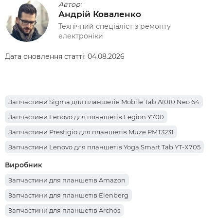
Автор:
Андрій Коваленко
Технічний спеціаліст з ремонту
електроніки
Дата оновлення статті:
04.08.2026
Запчастини Sigma для планшетів Mobile Tab A1010 Neo 64
Запчастини Lenovo для планшетів Legion Y700
Запчастини Prestigio для планшетів Muze PMT3231
Запчастини Lenovo для планшетів Yoga Smart Tab YT-X705
Запчастини Apple для планшетів iPad Pro 12.9 (2017)
Виробник
Запчастини Teclast для планшетів P85T
Запчастини для планшетів Amazon
Запчастини Oscal для планшетів Pad 70
Запчастини для планшетів Elenberg
Запчастини Nomi для планшетів C101014 Ultra4
Запчастини для планшетів Archos