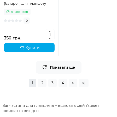
(батарея) для планшету
В наявності
0
350 грн.
Купити
Показати ще
1
2
3
4
>
>|
Запчастини для планшетів – відновіть свій ґаджет
швидко та вигідно