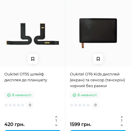
Oukitel OT5S шлейф
Oukitel OT6 Kids дисплей
дисплея до планшету
(екран) та сенсор (тачскрін)
чорний без рамки
В наявності
В наявності
0
0
420 грн.
1599 грн.