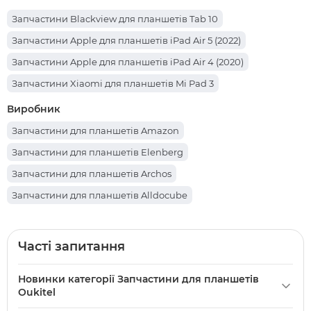
Запчастини Blackview для планшетів Tab 10
Запчастини Apple для планшетів iPad Air 5 (2022)
Запчастини Apple для планшетів iPad Air 4 (2020)
Запчастини Xiaomi для планшетів Mi Pad 3
Запчастини Sigma для планшетів Mobile Tab A1025 X-treme
Виробник
Запчастини Sigma для планшетів Mobile Tab A1010 Neo 64
Запчастини для планшетів Amazon
Запчастини Lenovo для планшетів Legion Y700
Запчастини для планшетів Elenberg
Запчастини Prestigio для планшетів Muze PMT3231
Запчастини для планшетів Archos
Запчастини Lenovo для планшетів Yoga Smart Tab YT-X705
Запчастини для планшетів Alldocube
Запчастини Apple для планшетів iPad Pro 12.9 (2017)
Запчастини для планшетів Cube
Запчастини Teclast для планшетів P85T
Запчастини для планшетів Партномера
Часті запитання
Запчастини Oscal для планшетів Pad 70
Запчастини для планшетів Hotwav
Запчастини Nomi для планшетів C101014 Ultra4
Новинки категорії Запчастини для планшетів
Запчастини для планшетів iHunt
Oukitel
Запчастини Teclast для планшетів X98 Air III
Запчастини для планшетів Sony