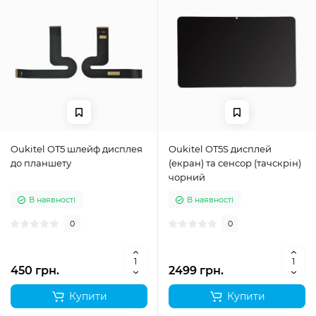
Oukitel OT5 шлейф дисплея
Oukitel OT5S дисплей
до планшету
(екран) та сенсор (тачскрін)
чорний
В наявності
В наявності
0
0
450 грн.
2499 грн.
Купити
Купити