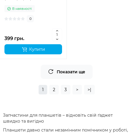
В наявності
0
399 грн.
Купити
Показати ще
1
2
3
>
>|
Запчастини для планшетів – відновіть свій ґаджет
швидко та вигідно
Планшети давно стали незамінним помічником у роботі,