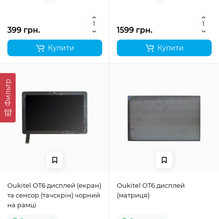
399 грн.
1599 грн.
Купити
Купити
Фильтр
Oukitel OT6 дисплей (екран)
Oukitel OT6 дисплей
та сенсор (тачскрін) чорний
(матриця)
на рамці