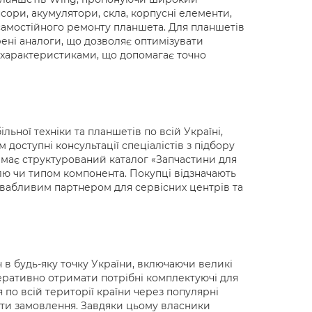
нсори, акумулятори, скла, корпусні елементи,
 самостійного ремонту планшета. Для планшетів
рені аналоги, що дозволяє оптимізувати
а характеристиками, що допомагає точно
ьної техніки та планшетів по всій Україні,
доступні консультації спеціалістів з підбору
йт має структурований каталог «Запчастини для
лю чи типом компонента. Покупці відзначають
ривабливим партнером для сервісних центрів та
 в будь-яку точку України, включаючи великі
перативно отримати потрібні комплектуючі для
 по всій території країни через популярні
ати замовлення. Завдяки цьому власники