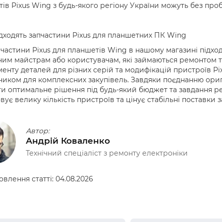
ів Pixus Wing з будь-якого регіону України можуть без про
дходять запчастини Pixus для планшетних ПК Wing
 частини Pixus для планшетів Wing в нашому магазині підхо
им майстрам або користувачам, які займаються ремонтом те
енту деталей для різних серій та модифікацій пристроїв P
иком для комплексних закупівель. Завдяки поєднанню ориг
ти оптимальне рішення під будь-який бюджет та завдання ре
вує велику кількість пристроїв та цінує стабільні поставки з
Автор:
Андрій Коваленко
Технічний спеціаліст з ремонту електроніки
овлення статті:
04.08.2026