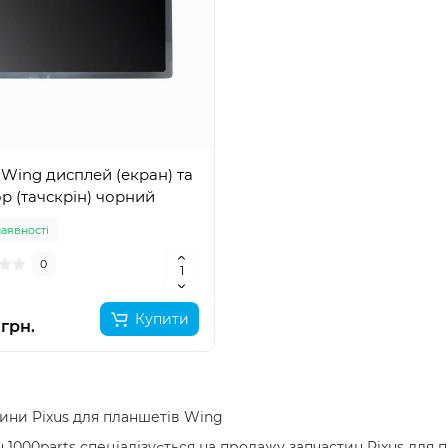
 Wing дисплей (екран) та
р (тачскрін) чорний
наявності
0
Купити
грн.
ини Pixus для планшетів Wing
 1000parts спеціалізується на продажу запчастин Pixus дл