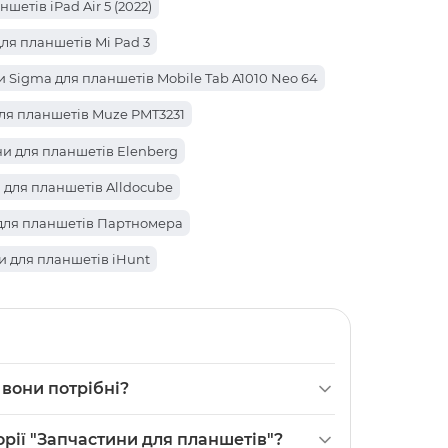
шетів iPad Air 5 (2022)
ля планшетів Mi Pad 3
 Sigma для планшетів Mobile Tab A1010 Neo 64
для планшетів Muze PMT3231
Apple для планшетів iPad Pro 12.9 (2017)
и для планшетів Elenberg
ів Pad 70
 для планшетів Alldocube
планшетів X98 Air III
для планшетів Партномера
планшетів MediaPad M5 Lite 10
и для планшетів iHunt
ини Oscal для планшетів Pad 50
ля планшетів Acer
ни для планшетів Realme
Lenovo для планшетів Tab M10 (TB-X505F)
ля планшетів Alcatel
 вони потрібні?
 для планшетів iWork10 Super
для планшетів Asus
і елементи для планшетів серії Wing від
орії "Запчастини для планшетів"?
аншетів iWork10 Ultimate
и для планшетів ONN