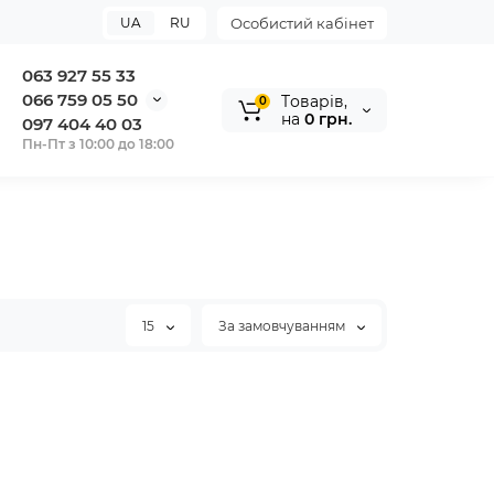
UA
RU
Особистий кабінет
063 927 55 33
066 759 05 50
Tоварів,
0
на
0 грн.
097 404 40 03
Пн-Пт з 10:00 до 18:00
15
За замовчуванням