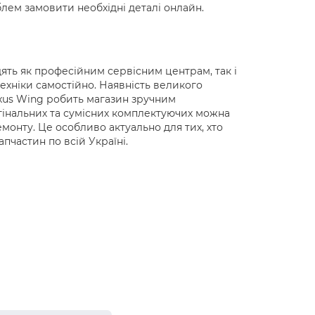
блем замовити необхідні деталі онлайн.
дять як професійним сервісним центрам, так і
хніки самостійно. Наявність великого
ixus Wing робить магазин зручним
інальних та сумісних комплектуючих можна
монту. Це особливо актуально для тих, хто
апчастин по всій Україні.