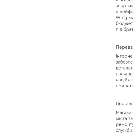
асортим
шлейфи,
Wing мо
бюджет 
підібра
Переваг
Інтерне
забезпе
деталей
планшет
надійні
приватн
Доставк
Магазин
міста т
ремонту
служби,