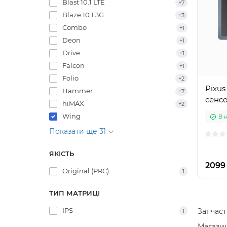
Blast 10.1 LTE
+7
Blaze 10.1 3G
+3
Combo
+1
Deon
+1
Drive
+1
Falcon
+1
Folio
+2
Pixus
Hammer
+7
сенсо
hiMAX
+2
Wing
В 
Показати ще 31
ЯКІСТЬ
2099 
Original (PRC)
1
ТИП МАТРИЦІ
IPS
Запчаст
1
Магазин