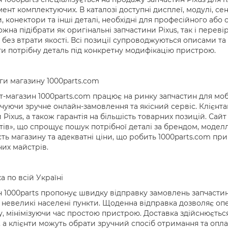
ент комплектуючих. В каталозі доступні дисплеї, модулі, се
 конектори та інші деталі, необхідні для професійного або
жна підібрати як оригінальні запчастини Pixus, так і переві
без втрати якості. Всі позиції супроводжуються описами т
ти потрібну деталь під конкретну модифікацію пристрою.
и магазину 1000parts.com
т-магазин 1000parts.com працює на ринку запчастин для мобіл
чуючи зручне онлайн-замовлення та якісний сервіс. Клієнтам 
 Pixus, а також гарантія на більшість товарних позицій. Са
ів», що спрощує пошук потрібної деталі за брендом, модел
сть магазину та адекватні ціни, що робить 1000parts.com п
их майстрів.
а по всій Україні
 1000parts пропонує швидку відправку замовлень запчастин
а невеликі населені пункти. Щоденна відправка дозволяє о
, мінімізуючи час простою пристрою. Доставка здійснюється
 а клієнти можуть обрати зручний спосіб отримання та опл