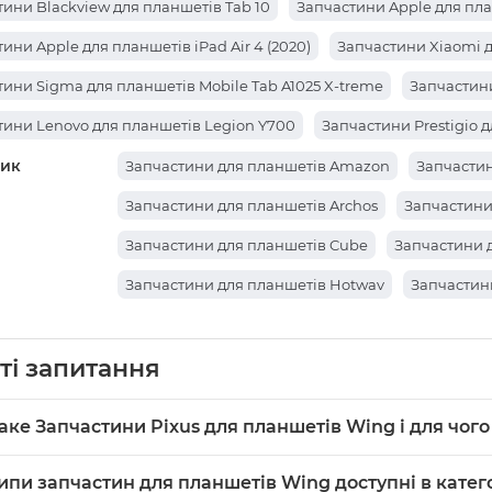
ини Blackview для планшетів Tab 10
Запчастини Apple для план
ини Apple для планшетів iPad Air 4 (2020)
Запчастини Xiaomi д
ини Sigma для планшетів Mobile Tab A1025 X-treme
Запчастини
тини Lenovo для планшетів Legion Y700
Запчастини Prestigio 
ик
ини Lenovo для планшетів Yoga Smart Tab YT-X705
Запчастини 
Запчастини для планшетів Amazon
Запчастин
ини Teclast для планшетів P85T
Запчастини Oscal для планшет
Запчастини для планшетів Archos
Запчастини
ини Nomi для планшетів C101014 Ultra4
Запчастини Teclast для 
Запчастини для планшетів Cube
Запчастини 
тини Xiaomi для планшетів Redmi Pad
Запчастини Huawei для 
Запчастини для планшетів Hotwav
Запчастин
тини Huawei для планшетів Huawei MediaPad M5 Lite 8
Запчаст
Запчастини для планшетів Sony
Запчастини д
ини Lenovo для планшетів Tab M10 HD (TB-X505F, TB-X505L)
ті запитання
Запчастини для планшетів Prestigio
Запчасти
ини Lenovo для планшетів Tab M10 (TB-X505L LTE)
Запчастини 
Запчастини для планшетів Ainol
Запчастини д
аке Запчастини Pixus для планшетів Wing і для чого
ини Alldocube для планшетів Iplay 50 Mini Pro
Запчастини Cube
Запчастини для планшетів Bravis
Запчастини 
астини
Pixus
для планшетів Wing — це комплектуючі і запасн
ини Cube для планшетів iWork11 Stylus
типи запчастин для планшетів Wing доступні в катег
Запчастини Cube для пл
Запчастини для планшетів Xiaomi
Запчастин