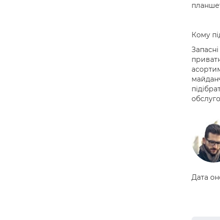
планшет
Кому пі
Запасні
приватн
асортим
майданч
підібра
обслуго
Дата он