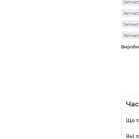
Запчаст
Запчаст
Запчаст
Запчас
Виробн
Запчаст
Запчаст
Запчаст
Запчас
Запчас
Запчаст
Час
Запчаст
Що т
Запчаст
Запч
Запчаст
Які 