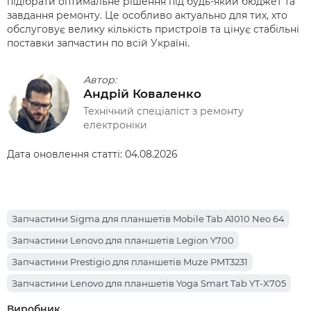
підібрати оптимальне рішення під будь-який бюджет та
завдання ремонту. Це особливо актуально для тих, хто
обслуговує велику кількість пристроїв та цінує стабільні
поставки запчастин по всій Україні.
Автор:
Андрій Коваленко
Технічний спеціаліст з ремонту
електроніки
Дата оновлення статті:
04.08.2026
Запчастини Sigma для планшетів Mobile Tab A1010 Neo 64
Запчастини Lenovo для планшетів Legion Y700
Запчастини Prestigio для планшетів Muze PMT3231
Запчастини Lenovo для планшетів Yoga Smart Tab YT-X705
Запчастини Apple для планшетів iPad Pro 12.9 (2017)
Виробник