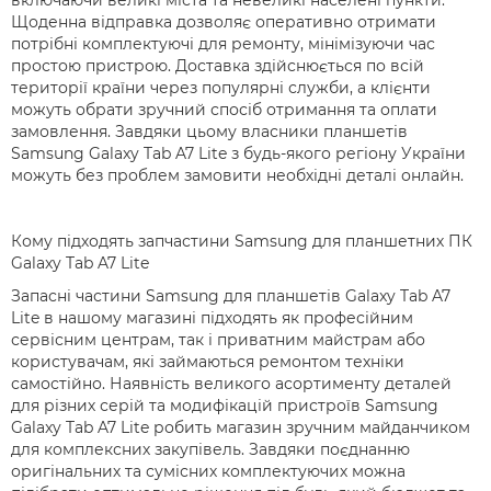
включаючи великі міста та невеликі населені пункти.
Щоденна відправка дозволяє оперативно отримати
потрібні комплектуючі для ремонту, мінімізуючи час
простою пристрою. Доставка здійснюється по всій
території країни через популярні служби, а клієнти
можуть обрати зручний спосіб отримання та оплати
замовлення. Завдяки цьому власники планшетів
Samsung Galaxy Tab A7 Lite з будь-якого регіону України
можуть без проблем замовити необхідні деталі онлайн.
Кому підходять запчастини Samsung для планшетних ПК
Galaxy Tab A7 Lite
Запасні частини Samsung для планшетів Galaxy Tab A7
Lite в нашому магазині підходять як професійним
сервісним центрам, так і приватним майстрам або
користувачам, які займаються ремонтом техніки
самостійно. Наявність великого асортименту деталей
для різних серій та модифікацій пристроїв Samsung
Galaxy Tab A7 Lite робить магазин зручним майданчиком
для комплексних закупівель. Завдяки поєднанню
оригінальних та сумісних комплектуючих можна