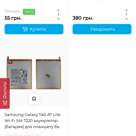
99 грн.
-44 %
55 грн.
380 грн.
Купити
Уведомить
Фильтр
Samsung Galaxy Tab A7 Lite
Wi-Fi SM-T220 акумулятор
(батарея) для планшету без
лого