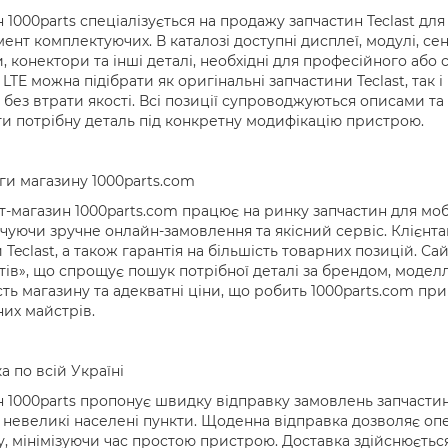
 1000parts спеціалізується на продажу запчастин Teclast 
ент комплектуючих. В каталозі доступні дисплеї, модулі, се
 конектори та інші деталі, необхідні для професійного або
LTE можна підібрати як оригінальні запчастини Teclast, так 
без втрати якості. Всі позиції супроводжуються описами т
ти потрібну деталь під конкретну модифікацію пристрою.
и магазину 1000parts.com
т-магазин 1000parts.com працює на ринку запчастин для мобіл
чуючи зручне онлайн-замовлення та якісний сервіс. Клієнтам 
 Teclast, а також гарантія на більшість товарних позицій. С
ів», що спрощує пошук потрібної деталі за брендом, модел
сть магазину та адекватні ціни, що робить 1000parts.com п
их майстрів.
а по всій Україні
 1000parts пропонує швидку відправку замовлень запчастин
а невеликі населені пункти. Щоденна відправка дозволяє о
, мінімізуючи час простою пристрою. Доставка здійснюється