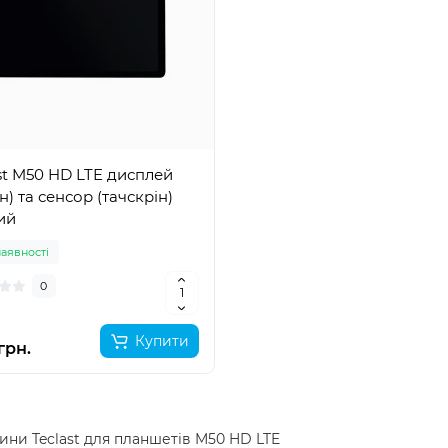
st M50 HD LTE дисплей
н) та сенсор (тачскрін)
ий
наявності
0
Купити
грн.
ини Teclast для планшетів M50 HD LTE