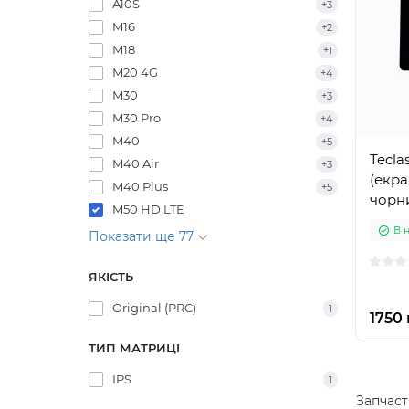
A10S
+3
M16
+2
M18
+1
M20 4G
+4
M30
+3
M30 Pro
+4
M40
+5
Tecla
M40 Air
+3
(екра
M40 Plus
+5
чорн
M50 HD LTE
В 
Показати ще 77
ЯКІСТЬ
Original (PRC)
1
1750 
ТИП МАТРИЦІ
IPS
1
Запчаст