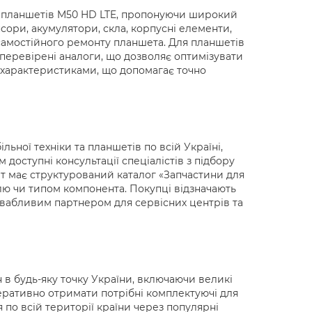
для планшетів M50 HD LTE, пропонуючи широкий
нсори, акумулятори, скла, корпусні елементи,
 самостійного ремонту планшета. Для планшетів
і перевірені аналоги, що дозволяє оптимізувати
а характеристиками, що допомагає точно
ьної техніки та планшетів по всій Україні,
доступні консультації спеціалістів з підбору
айт має структурований каталог «Запчастини для
лю чи типом компонента. Покупці відзначають
ривабливим партнером для сервісних центрів та
 в будь-яку точку України, включаючи великі
перативно отримати потрібні комплектуючі для
 по всій території країни через популярні