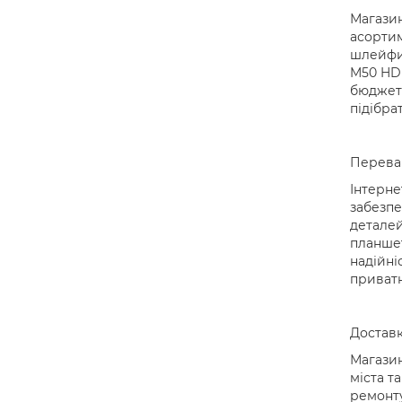
Магазин
асортим
шлейфи,
M50 HD 
бюджет 
підібра
Переваг
Інтерне
забезпе
деталей
планшет
надійні
приватн
Доставк
Магазин
міста т
ремонту