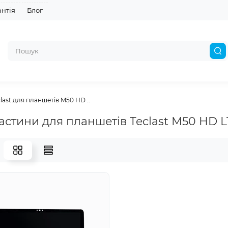
антія
Блог
last для планшетів M50 HD ..
астини для планшетів Teclast M50 HD L