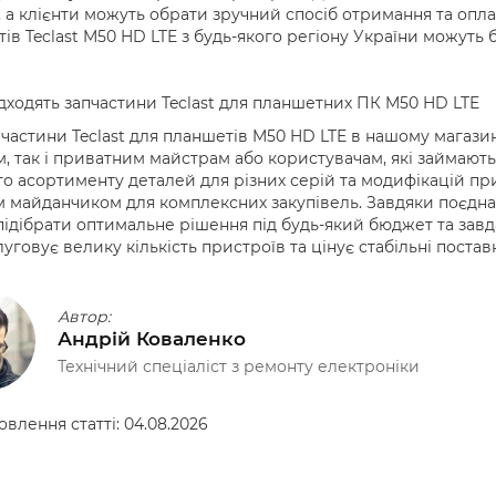
 а клієнти можуть обрати зручний спосіб отримання та опл
ів Teclast M50 HD LTE з будь-якого регіону України можуть 
дходять запчастини Teclast для планшетних ПК M50 HD LTE
 частини Teclast для планшетів M50 HD LTE в нашому магази
, так і приватним майстрам або користувачам, які займають
о асортименту деталей для різних серій та модифікацій при
 майданчиком для комплексних закупівель. Завдяки поєдна
ідібрати оптимальне рішення під будь-який бюджет та завд
луговує велику кількість пристроїв та цінує стабільні поставк
Автор:
Андрій Коваленко
Технічний спеціаліст з ремонту електроніки
овлення статті:
04.08.2026