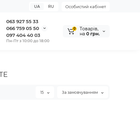
UA
RU
Особистий кабінет
063 927 55 33
066 759 05 50
Tоварів,
0
на
0 грн.
097 404 40 03
Пн-Пт з 10:00 до 18:00
TE
15
За замовчуванням