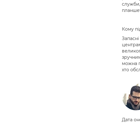
служби,
планшет
Кому пі
Запасні
центрам
великог
зручним
можна п
хто обс
Дата он