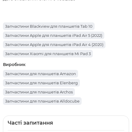
Запчастини Blackview для планшетів Tab 10
Запчастини Apple для планшетів iPad Air 5 (2022)
Запчастини Apple для планшетів iPad Air 4 (2020)
Запчастини Xiaomi для планшетів Mi Pad 3
Запчастини Sigma для планшетів Mobile Tab A1025 X-treme
Виробник
Запчастини Sigma для планшетів Mobile Tab A1010 Neo 64
Запчастини для планшетів Amazon
Запчастини Lenovo для планшетів Legion Y700
Запчастини для планшетів Elenberg
Запчастини Prestigio для планшетів Muze PMT3231
Запчастини для планшетів Archos
Запчастини Lenovo для планшетів Yoga Smart Tab YT-X705
Запчастини для планшетів Alldocube
Запчастини Apple для планшетів iPad Pro 12.9 (2017)
Запчастини для планшетів Cube
Запчастини Teclast для планшетів P85T
Запчастини для планшетів Партномера
Часті запитання
Запчастини Oscal для планшетів Pad 70
Запчастини для планшетів Hotwav