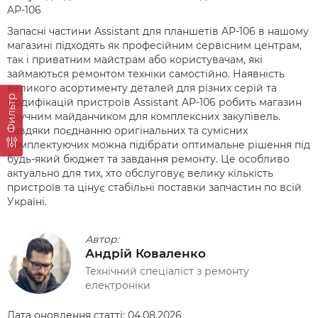
AP-106
Запасні частини Assistant для планшетів AP-106 в нашому
магазині підходять як професійним сервісним центрам,
так і приватним майстрам або користувачам, які
займаються ремонтом техніки самостійно. Наявність
великого асортименту деталей для різних серій та
Фильтр
модифікацій пристроїв Assistant AP-106 робить магазин
зручним майданчиком для комплексних закупівель.
Завдяки поєднанню оригінальних та сумісних
комплектуючих можна підібрати оптимальне рішення під
будь-який бюджет та завдання ремонту. Це особливо
актуально для тих, хто обслуговує велику кількість
пристроїв та цінує стабільні поставки запчастин по всій
Україні.
Автор:
Андрій Коваленко
Технічний спеціаліст з ремонту
електроніки
Дата оновлення статті:
04.08.2026