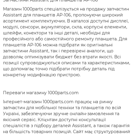
Запчастини Assistant для планшетів AP-106
Магазин 1000parts спеціалізується на продажу запчастин
Assistant для планшетів AP-106, пропонуючи широкий
асортимент комплектуючих. В каталозі доступні дисплеї,
модулі, сенсори, акумулятори, скла, корпусні елементи,
шлейфи, конектори та інші деталі, необхідні для
професійного або самостійного ремонту планшета. Для
планшетів AP-106 можна підібрати як оригінальні
запчастини Assistant, так і перевірені аналоги, що
дозволяє оптимізувати бюджет без втрати якості. Всі
позиції супроводжуються описами та характеристиками,
що допомагає точно підібрати потрібну деталь під
конкретну модифікацію пристрою.
Переваги магазину 1000parts.com
Інтернет-магазин 1000parts.com працює на ринку
запчастин для мобільної техніки та планшетів по всій
Україні, забезпечуючи зручне онлайн-замовлення та
якісний сервіс. Клієнтам доступні консультації
спеціалістів з підбору деталей Assistant, а також гарантія
на більшість товарних позицій. Сайт має структурований