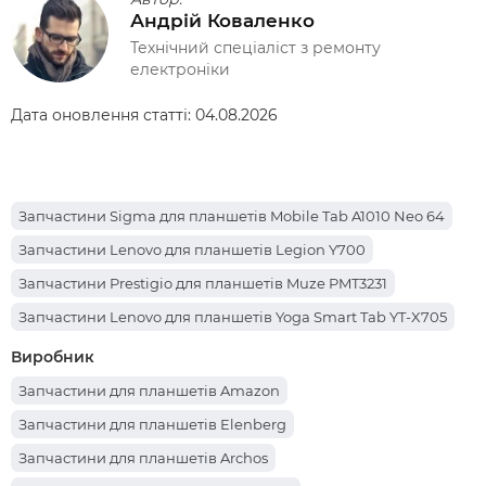
Андрій Коваленко
Технічний спеціаліст з ремонту
електроніки
Дата оновлення статті:
04.08.2026
Запчастини Sigma для планшетів Mobile Tab A1010 Neo 64
Запчастини Lenovo для планшетів Legion Y700
Запчастини Prestigio для планшетів Muze PMT3231
Запчастини Lenovo для планшетів Yoga Smart Tab YT-X705
Запчастини Apple для планшетів iPad Pro 12.9 (2017)
Виробник
Запчастини Teclast для планшетів P85T
Запчастини для планшетів Amazon
Запчастини Oscal для планшетів Pad 70
Запчастини для планшетів Elenberg
Запчастини Nomi для планшетів C101014 Ultra4
Запчастини для планшетів Archos
Запчастини Teclast для планшетів X98 Air III