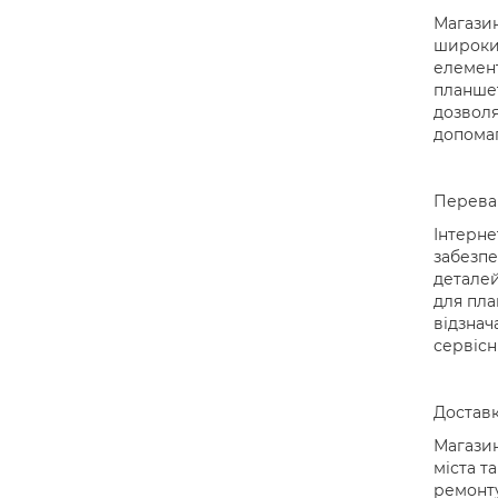
Магазин
широкий
елемент
планшет
дозволя
допомаг
Переваг
Інтерне
забезпе
деталей
для пла
відзнач
сервісн
Доставк
Магазин
міста т
ремонту