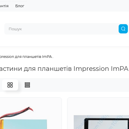
антія
Блог
ression для планшетів ImPA..
астини для планшетів Impression ImPA