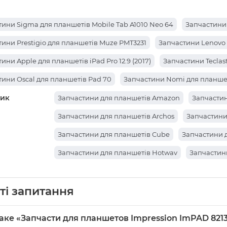
ини Sigma для планшетів Mobile Tab A1010 Neo 64
Запчастини 
ини Prestigio для планшетів Muze PMT3231
Запчастини Lenovo 
ини Apple для планшетів iPad Pro 12.9 (2017)
Запчастини Teclas
ини Oscal для планшетів Pad 70
Запчастини Nomi для планшеті
ик
ини Teclast для планшетів X98 Air III
Запчастини Xiaomi для пл
Запчастини для планшетів Amazon
Запчастин
ини Huawei для планшетів MediaPad M5 Lite 10
Запчастини Hu
Запчастини для планшетів Archos
Запчастини
ини Oscal для планшетів Pad 50
Запчастини Lenovo для планше
Запчастини для планшетів Cube
Запчастини 
ини Lenovo для планшетів Tab M10 (TB-X505L LTE)
Запчастини 
Запчастини для планшетів Hotwav
Запчастин
ини Alldocube для планшетів Iplay 50 Mini Pro
Запчастини Cube
Запчастини для планшетів Sony
Запчастини д
ини Cube для планшетів iWork11 Stylus
ті запитання
Запчастини Cube для пл
Запчастини для планшетів Prestigio
Запчасти
тини Cube для планшетів Cube iWork10 Super
Запчастини Cube 
Запчастини для планшетів Ainol
Запчастини д
аке «Запчасти для планшетов Impression ImPAD 8213
ини Teclast для планшетів M30 Pro
Запчастини Teclast для пла
Запчастини для планшетів Bravis
Запчастини 