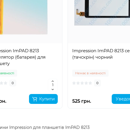
ssion ImPAD 8213
Impression ImPAD 8213 с
лятор (батарея) для
(тачскрін) чорний
шету
наявності
Немає в наявності
0
0
Купити
Уведо
рн.
525 грн.
ини Impression для планшетів ImPAD 8213