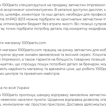
 1000parts спеціалізується на продажу запчастин Impressio
 асортимент комплектуючих. В каталозі доступні дисплеї, мо
и, шлейфи, конектори та інші деталі, необхідні для профес
ів ImPAD 8213 можна підібрати як оригінальні запчастини Imp
є оптимізувати бюджет без втрати якості. Всі позиції суп
ає точно підібрати потрібну деталь під конкретну модифік
и магазину 1000parts.com
т-магазин 1000parts.com працює на ринку запчастин для мобіл
чуючи зручне онлайн-замовлення та якісний сервіс. Клієнтам 
 Impression, а також гарантія на більшість товарних позиці
ншетів», що спрощує пошук потрібної деталі за брендом, м
ають надійність магазину та адекватні ціни, що робить 100
их центрів та приватних майстрів.
а по всій Україні
 1000parts пропонує швидку відправку замовлень запчастин
а невеликі населені пункти. Щоденна відправка дозволяє о
, мінімізуючи час простою пристрою. Доставка здійснюється