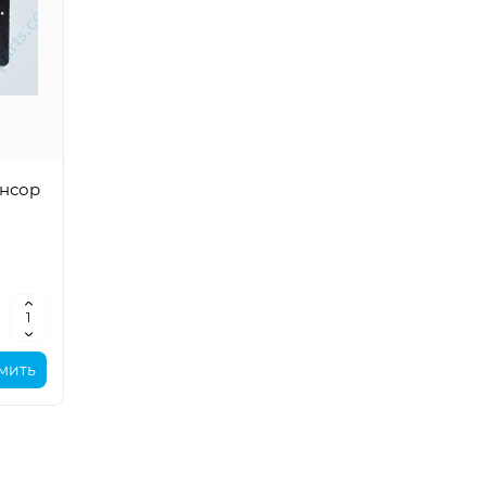
енсор
мить