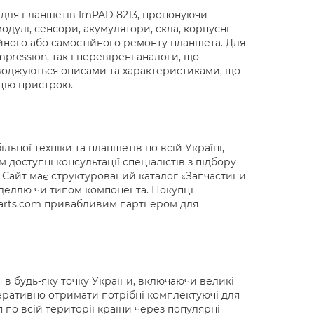
n для планшетів ImPAD 8213, пропонуючи
дулі, сенсори, акумулятори, скла, корпусні
ійного або самостійного ремонту планшета. Для
ression, так і перевірені аналоги, що
роводжуються описами та характеристиками, що
ацію пристрою.
ьної техніки та планшетів по всій Україні,
доступні консультації спеціалістів з підбору
й. Сайт має структурований каталог «Запчастини
оделлю чи типом компонента. Покупці
0parts.com привабливим партнером для
 в будь-яку точку України, включаючи великі
перативно отримати потрібні комплектуючі для
 по всій території країни через популярні