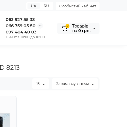
UA
RU
Особистий кабінет
063 927 55 33
066 759 05 50
Tоварів,
0
на
0 грн.
097 404 40 03
Пн-Пт з 10:00 до 18:00
D 8213
15
За замовчуванням