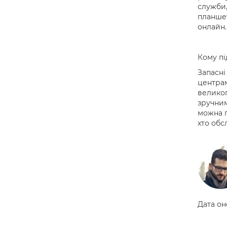
служби,
планшет
онлайн.
Кому пі
Запасні
центрам
великог
зручним
можна п
хто обс
Дата он