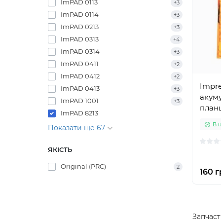
ImPAD 0113
+3
ImPAD 0114
+3
ImPAD 0213
+3
ImPAD 0313
+4
ImPAD 0314
+3
ImPAD 0411
+2
ImPAD 0412
+2
Impre
ImPAD 0413
+3
акуму
ImPAD 1001
+3
план
ImPAD 8213
В 
Показати ще 67
ЯКІСТЬ
Original (PRC)
2
160 г
Запчаст