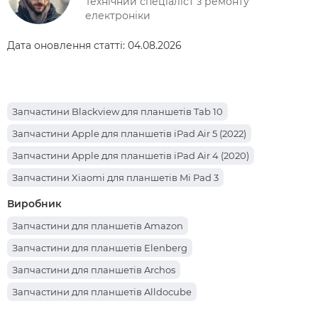
Технічний спеціаліст з ремонту
електроніки
Дата оновлення статті:
04.08.2026
Запчастини Blackview для планшетів Tab 10
Запчастини Apple для планшетів iPad Air 5 (2022)
Запчастини Apple для планшетів iPad Air 4 (2020)
Запчастини Xiaomi для планшетів Mi Pad 3
Запчастини Sigma для планшетів Mobile Tab A1025 X-treme
Виробник
Запчастини Sigma для планшетів Mobile Tab A1010 Neo 64
Запчастини для планшетів Amazon
Запчастини Lenovo для планшетів Legion Y700
Запчастини для планшетів Elenberg
Запчастини Prestigio для планшетів Muze PMT3231
Запчастини для планшетів Archos
Запчастини Lenovo для планшетів Yoga Smart Tab YT-X705
Запчастини для планшетів Alldocube
Запчастини Apple для планшетів iPad Pro 12.9 (2017)
Запчастини для планшетів Cube