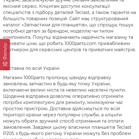
Україні, забезпечуючи зручне онлайн-замовлення та
якісний сервіс. Клієнтам доступні консультації
спеціалістів з підбору деталей Teclast, а також гарантія на
більшість товарних позицій. Сайт має структурований
каталог «Запчастини для планшетів», що спрощує пошук
потрібної деталі за брендом, моделлю чи типом
компонента. Покупці відзначають надійність магазину та
адекватні ціни, що робить 1000parts.com привабливим
Фильтр
партнером для сервісних центрів та приватних майстрів.
Доставка по всій Україні
Магазин 1000parts пропонує швидку відправку
замовлень запчастин в будь-яку точку України,
включаючи великі міста та невеликі населені пункти.
Щоденна відправка дозволяє оперативно отримати
потрібні комплектуючі для ремонту, мінімізуючи час
простою пристрою. Доставка здійснюється по всій
території країни через популярні служби, а клієнти
можуть обрати зручний спосіб отримання та оплати
замовлення. Завдяки цьому власники планшетів Teclast
P20S з будь-якого регіону України можуть без проблем