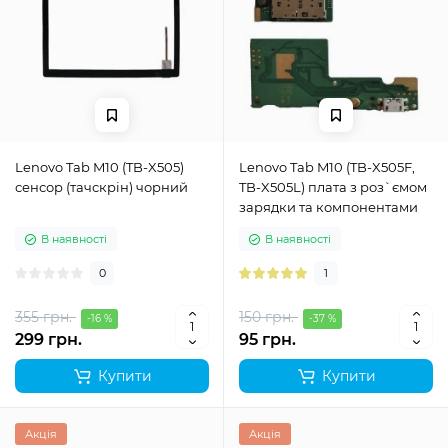
Lenovo Tab M10 (TB-X505)
Lenovo Tab M10 (TB-X505F,
сенсор (тачскрін) чорний
TB-X505L) плата з роз`ємом
зарядки та компонентами
В наявності
В наявності
0
1
355 грн.
150 грн.
-16 %
-37 %
299 грн.
95 грн.
Купити
Купити
Акція
Акція