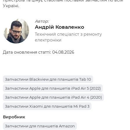
пристроїв та цінує стабільні поставки запчастин по всій
Україні.
Автор:
Андрій Коваленко
Технічний спеціаліст з ремонту
електроніки
Дата оновлення статті:
04.08.2026
Запчастини Blackview для планшетів Tab 10
Запчастини Apple для планшетів iPad Air 5 (2022)
Запчастини Apple для планшетів iPad Air 4 (2020)
Запчастини Xiaomi для планшетів Mi Pad 3
Запчастини Sigma для планшетів Mobile Tab A1025 X-treme
Виробник
Запчастини Sigma для планшетів Mobile Tab A1010 Neo 64
Запчастини для планшетів Amazon