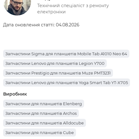
Технічний спеціаліст з ремонту
електроніки
Дата оновлення статті:
04.08.2026
Запчастини Sigma для планшетів Mobile Tab A1010 Neo 64
Запчастини Lenovo для планшетів Legion Y700
Запчастини Prestigio для планшетів Muze PMT3231
Запчастини Lenovo для планшетів Yoga Smart Tab YT-X705
Запчастини Apple для планшетів iPad Pro 12.9 (2017)
Виробник
Запчастини Teclast для планшетів P85T
Запчастини для планшетів Elenberg
Запчастини Oscal для планшетів Pad 70
Запчастини для планшетів Archos
Запчастини Nomi для планшетів C101014 Ultra4
Запчастини для планшетів Alldocube
Запчастини Teclast для планшетів X98 Air III
Запчастини для планшетів Cube