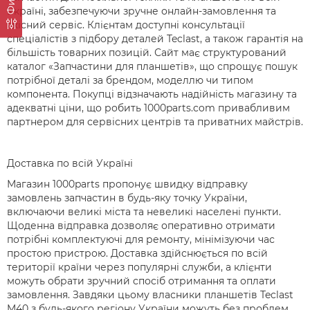
Україні, забезпечуючи зручне онлайн-замовлення та
якісний сервіс. Клієнтам доступні консультації
спеціалістів з підбору деталей Teclast, а також гарантія на
більшість товарних позицій. Сайт має структурований
каталог «Запчастини для планшетів», що спрощує пошук
потрібної деталі за брендом, моделлю чи типом
компонента. Покупці відзначають надійність магазину та
адекватні ціни, що робить 1000parts.com привабливим
партнером для сервісних центрів та приватних майстрів.
Доставка по всій Україні
Магазин 1000parts пропонує швидку відправку
замовлень запчастин в будь-яку точку України,
включаючи великі міста та невеликі населені пункти.
Щоденна відправка дозволяє оперативно отримати
потрібні комплектуючі для ремонту, мінімізуючи час
простою пристрою. Доставка здійснюється по всій
території країни через популярні служби, а клієнти
можуть обрати зручний спосіб отримання та оплати
замовлення. Завдяки цьому власники планшетів Teclast
M40 з будь-якого регіону України можуть без проблем