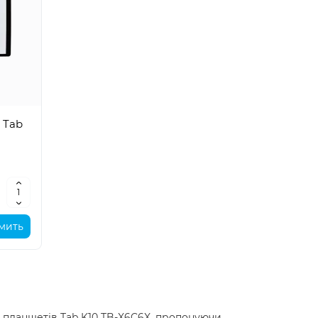
 Tab
мить
я планшетів Tab K10 TB-X6C6X, пропонуючи