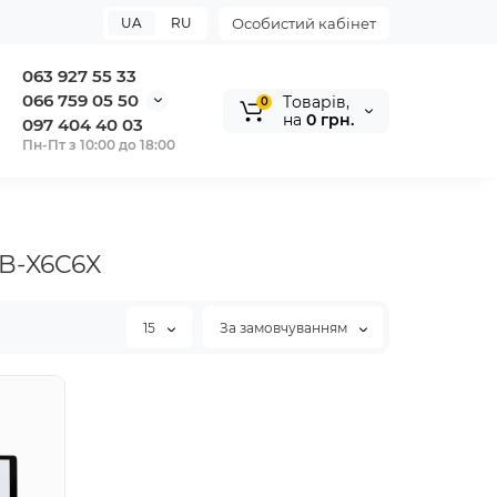
UA
RU
Особистий кабінет
063 927 55 33
066 759 05 50
Tоварів,
0
на
0 грн.
097 404 40 03
Пн-Пт з 10:00 до 18:00
TB-X6C6X
15
За замовчуванням