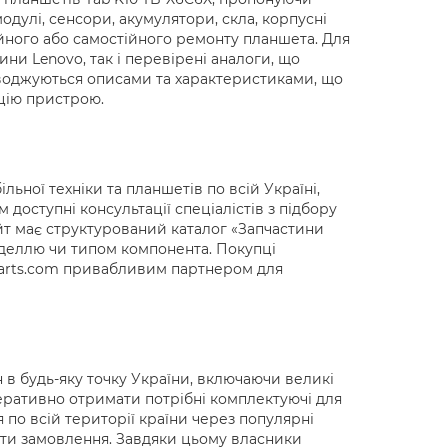
дулі, сенсори, акумулятори, скла, корпусні
ійного або самостійного ремонту планшета. Для
ини Lenovo, так і перевірені аналоги, що
роводжуються описами та характеристиками, що
ацію пристрою.
ьної техніки та планшетів по всій Україні,
доступні консультації спеціалістів з підбору
айт має структурований каталог «Запчастини
оделлю чи типом компонента. Покупці
0parts.com привабливим партнером для
 в будь-яку точку України, включаючи великі
перативно отримати потрібні комплектуючі для
 по всій території країни через популярні
ати замовлення. Завдяки цьому власники