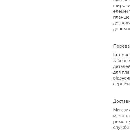
широкий
елемент
планшет
дозволя
допомаг
Переваг
Інтерне
забезпе
деталей
для пла
відзнач
сервісн
Доставк
Магазин
міста т
ремонту
служби,