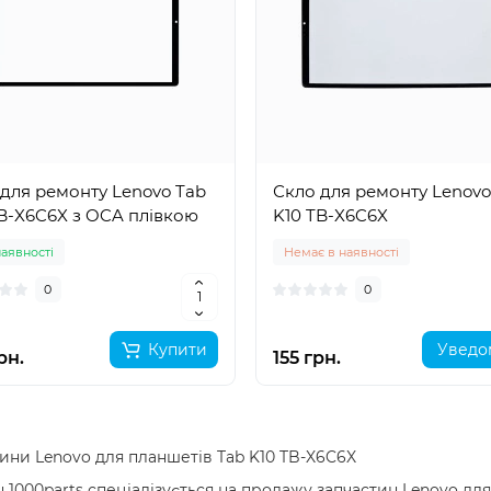
для ремонту Lenovo Tab
Скло для ремонту Lenovo
B-X6C6X з OCA плівкою
K10 TB-X6C6X
наявності
Немає в наявності
0
0
Купити
Уведо
рн.
155 грн.
ини Lenovo для планшетів Tab K10 TB-X6C6X
 1000parts спеціалізується на продажу запчастин Lenovo дл