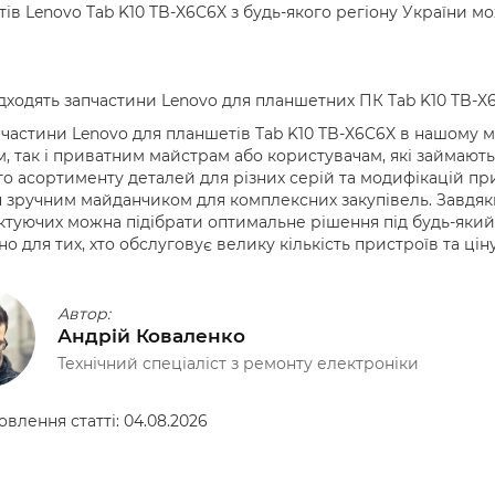
ів Lenovo Tab K10 TB-X6C6X з будь-якого регіону України м
дходять запчастини Lenovo для планшетних ПК Tab K10 TB-X
 частини Lenovo для планшетів Tab K10 TB-X6C6X в нашому 
, так і приватним майстрам або користувачам, які займають
о асортименту деталей для різних серій та модифікацій пр
 зручним майданчиком для комплексних закупівель. Завдяк
туючих можна підібрати оптимальне рішення під будь-який
но для тих, хто обслуговує велику кількість пристроїв та ціну
Автор:
Андрій Коваленко
Технічний спеціаліст з ремонту електроніки
овлення статті:
04.08.2026