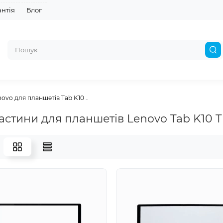
антія
Блог
ovo для планшетів Tab K10 ..
астини для планшетів Lenovo Tab K10 