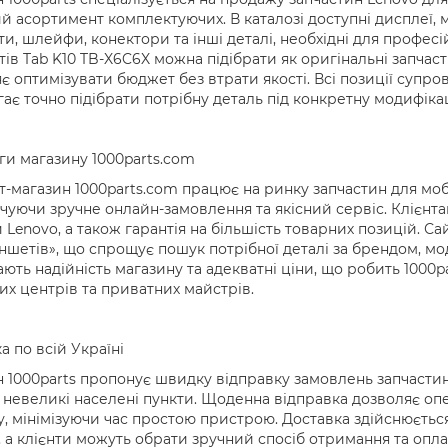
 асортимент комплектуючих. В каталозі доступні дисплеї, мо
и, шлейфи, конектори та інші деталі, необхідні для профес
ів Tab K10 TB-X6C6X можна підібрати як оригінальні запчаст
є оптимізувати бюджет без втрати якості. Всі позиції суп
ає точно підібрати потрібну деталь під конкретну модифік
и магазину 1000parts.com
т-магазин 1000parts.com працює на ринку запчастин для мобіл
чуючи зручне онлайн-замовлення та якісний сервіс. Клієнтам 
 Lenovo, а також гарантія на більшість товарних позицій. С
ншетів», що спрощує пошук потрібної деталі за брендом, м
ають надійність магазину та адекватні ціни, що робить 100
их центрів та приватних майстрів.
а по всій Україні
 1000parts пропонує швидку відправку замовлень запчастин
а невеликі населені пункти. Щоденна відправка дозволяє о
, мінімізуючи час простою пристрою. Доставка здійснюється
 а клієнти можуть обрати зручний спосіб отримання та опл