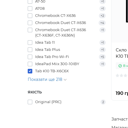
A7-50
+1
A708
+1
Chromebook CT-X636
+2
Chromebook Duet CT-X636
+4
Chromebook Duet CT-X636
+1
(CT-X636F, CT-X636N)
Idea Tab 11
+1
Idea Tab Plus
Скло 
+1
K10 T
Idea Tab Pro Wi-Fi
+5
IdeaPad Miix 300-10IBY
+1
В 
Tab K10 TB-X6C6X
Показати ще 218
ЯКІСТЬ
190 г
Original (PRC)
2
Запчаст
Магазин