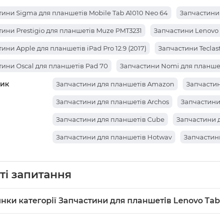
ини Sigma для планшетів Mobile Tab A1010 Neo 64
Запчастини 
ини Prestigio для планшетів Muze PMT3231
Запчастини Lenovo 
ини Apple для планшетів iPad Pro 12.9 (2017)
Запчастини Teclas
ини Oscal для планшетів Pad 70
Запчастини Nomi для планшеті
ик
ини Teclast для планшетів X98 Air III
Запчастини Xiaomi для пл
Запчастини для планшетів Amazon
Запчастин
ини Huawei для планшетів MediaPad M5 Lite 10
Запчастини Hu
Запчастини для планшетів Archos
Запчастини
ини Oscal для планшетів Pad 50
Запчастини Lenovo для планше
Запчастини для планшетів Cube
Запчастини 
ини Lenovo для планшетів Tab M10 (TB-X505L LTE)
Запчастини 
Запчастини для планшетів Hotwav
Запчастин
ини Alldocube для планшетів Iplay 50 Mini Pro
Запчастини Cube
Запчастини для планшетів Sony
Запчастини д
ини Cube для планшетів iWork11 Stylus
ті запитання
Запчастини Cube для пл
Запчастини для планшетів Prestigio
Запчасти
тини Cube для планшетів Cube iWork10 Super
Запчастини Cube 
Запчастини для планшетів Ainol
Запчастини д
нки категорії Запчастини для планшетів Lenovo Tab
ини Teclast для планшетів M30 Pro
Запчастини Teclast для пла
Запчастини для планшетів Bravis
Запчастини 