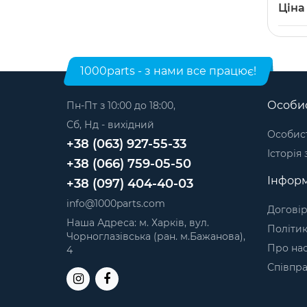
Ск
Запчаст
Ціна
Запчаст
Запча
Запчаст
1000parts - з нами все працює!
Запчаст
Особис
Пн-Пт з 10:00 до 18:00,
Запчаст
Сб, Нд - вихідний
Запчас
Особист
+38 (063) 927-55-33
Історія
Запчаст
+38 (066) 759-05-50
Інформ
Запчас
+38 (097) 404-40-03
info@1000parts.com
Запчаст
Договір
Наша Адреса: м. Харків, вул.
Політик
Запчаст
Чорноглазівська (ран. м.Бажанова),
Про на
4
Запчас
Співпр
Запчас
Запчаст