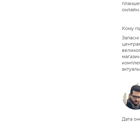
планшет
онлайн.
Кому пі
Запасні
центрам
великог
магазин
комплек
актуаль
Дата он