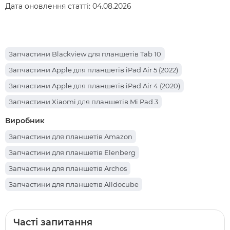
Дата оновлення статті:
04.08.2026
Запчастини Blackview для планшетів Tab 10
Запчастини Apple для планшетів iPad Air 5 (2022)
Запчастини Apple для планшетів iPad Air 4 (2020)
Запчастини Xiaomi для планшетів Mi Pad 3
Запчастини Sigma для планшетів Mobile Tab A1025 X-treme
Виробник
Запчастини Sigma для планшетів Mobile Tab A1010 Neo 64
Запчастини для планшетів Amazon
Запчастини Lenovo для планшетів Legion Y700
Запчастини для планшетів Elenberg
Запчастини Prestigio для планшетів Muze PMT3231
Запчастини для планшетів Archos
Запчастини Lenovo для планшетів Yoga Smart Tab YT-X705
Запчастини для планшетів Alldocube
Запчастини Apple для планшетів iPad Pro 12.9 (2017)
Запчастини для планшетів Cube
Запчастини Teclast для планшетів P85T
Запчастини для планшетів Партномера
Часті запитання
Запчастини Oscal для планшетів Pad 70