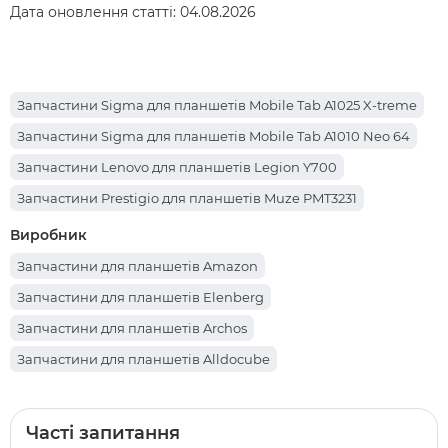
Дата оновлення статті:
04.08.2026
Запчастини Sigma для планшетів Mobile Tab A1025 X-treme
Запчастини Sigma для планшетів Mobile Tab A1010 Neo 64
Запчастини Lenovo для планшетів Legion Y700
Запчастини Prestigio для планшетів Muze PMT3231
Запчастини Lenovo для планшетів Yoga Smart Tab YT-X705
Виробник
Запчастини Apple для планшетів iPad Pro 12.9 (2017)
Запчастини для планшетів Amazon
Запчастини Teclast для планшетів P85T
Запчастини для планшетів Elenberg
Запчастини Oscal для планшетів Pad 70
Запчастини для планшетів Archos
Запчастини Nomi для планшетів C101014 Ultra4
Запчастини для планшетів Alldocube
Запчастини Teclast для планшетів X98 Air III
Запчастини для планшетів Cube
Запчастини Xiaomi для планшетів Redmi Pad
Запчастини для планшетів Партномера
Часті запитання
Запчастини Huawei для планшетів MediaPad M5 Lite 10