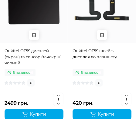
Oukitel OT5S дисплей
Oukitel OT5S шлейф
(екран) та сенсор (тачскрін)
дисплея до планшету
чорний
В наявності
В наявності
0
0
2499 грн.
420 грн.
Купити
Купити