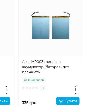
Asus M9003 (репліка)
акумулятор (батарея) для
планшету
В наявності
0
пити
Купити
335 грн.