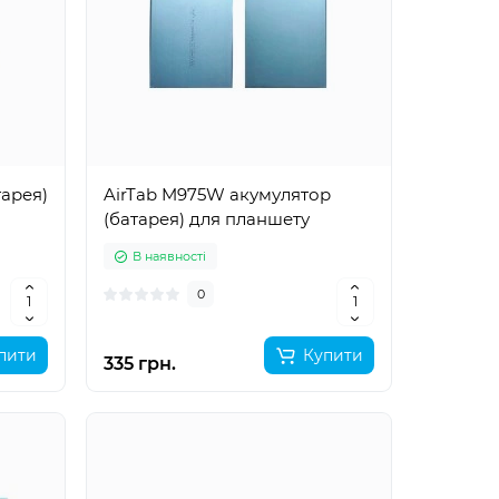
тарея)
AirTab M975W акумулятор
(батарея) для планшету
В наявності
0
пити
Купити
335 грн.