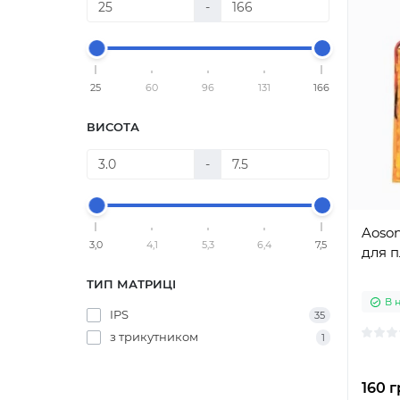
-
25
60
96
131
166
ВИСОТА
-
Aoson
3,0
4,1
5,3
6,4
7,5
для 
ТИП МАТРИЦІ
В 
IPS
35
з трикутником
1
160 г