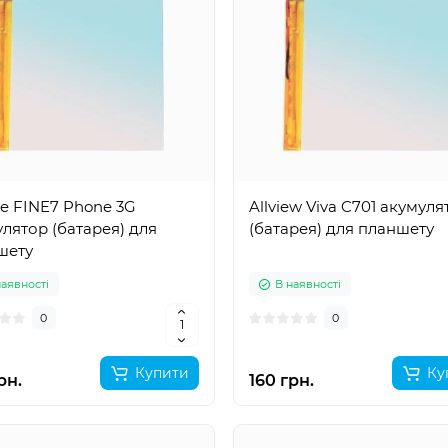
ne FINE7 Phone 3G
Allview Viva C701 акумуля
лятор (батарея) для
(батарея) для планшету
шету
наявності
В наявності
0
0
Купити
Ку
рн.
160 грн.