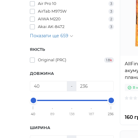
Air Pro 10
3
AirTab M975W
3
AIWA M220
2
Akai AK-8472
3
Показати ще 659
ЯКІСТЬ
Original (PRC)
1.8
k
AllFi
акуму
ДОВЖИНА
план
-
В 
40
89
138
187
236
160 г
ШИРИНА