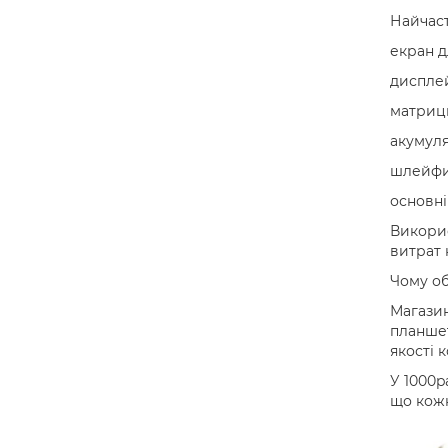
Найчаст
екран д
дисплей
матриц
акумуля
шлейфи 
основні
Викорис
витрат 
Чому об
Магазин
планшет
якості 
У 1000p
що кожн