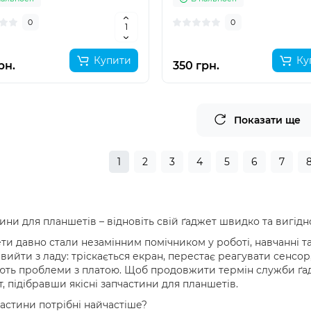
0
0
Купити
Ку
рн.
350 грн.
Показати ще
1
2
3
4
5
6
7
ини для планшетів – відновіть свій ґаджет швидко та вигідн
и давно стали незамінним помічником у роботі, навчанні та
вийти з ладу: тріскається екран, перестає реагувати сенсо
ть проблеми з платою. Щоб продовжити термін служби ґад
, підібравши якісні запчастини для планшетів.
частини потрібні найчастіше?