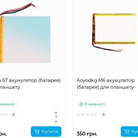
 S7 акумулятор (батарея)
Aoyodkg M6 акумулятор
планшету
(батарея) для планшету
наявності
В наявності
0
0
Купити
Ку
рн.
350 грн.