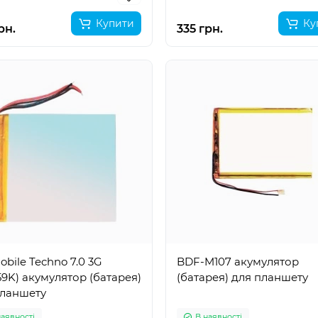
Купити
Ку
рн.
335 грн.
bile Techno 7.0 3G
BDF-M107 акумулятор
9K) акумулятор (батарея)
(батарея) для планшету
планшету
наявності
В наявності