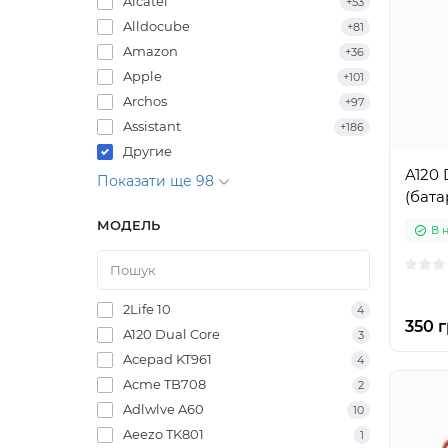
Alcatel
+53
Alldocube
+81
Amazon
+36
Apple
+101
Archos
+97
Assistant
+186
Другие
A120 
Показати ще 98
(бата
МОДЕЛЬ
В 
2Life 10
4
350 г
A120 Dual Core
3
Acepad KT961
4
Acme TB708
2
Adlwlve A60
10
Aeezo TK801
1