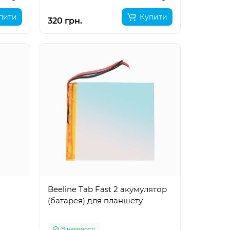
пити
Купити
320 грн.
Beeline Tab Fast 2 акумулятор
(батарея) для планшету
В наявності