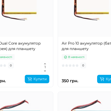
Dual Core акумулятор
Air Pro 10 акумулятор (ба
рея) для планшету
для планшету
наявності
В наявності
0
0
Купити
Ку
рн.
350 грн.