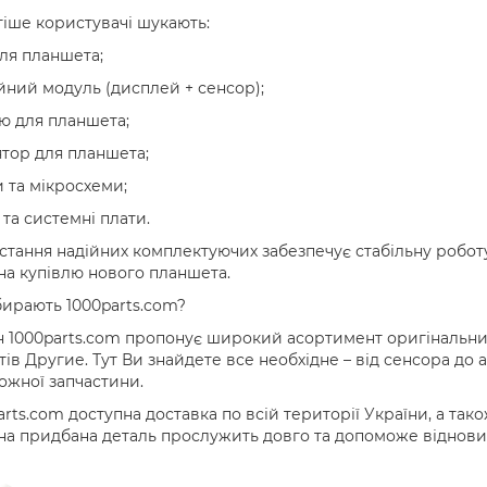
іше користувачі шукають:
ля планшета;
ний модуль (дисплей + сенсор);
ю для планшета;
тор для планшета;
та мікросхеми;
 та системні плати.
тання надійних комплектуючих забезпечує стабільну робот
на купівлю нового планшета.
ирають 1000parts.com?
 1000parts.com пропонує широкий асортимент оригінальних
ів Другие. Тут Ви знайдете все необхідне – від сенсора до
кожної запчастини.
arts.com доступна доставка по всій території України, а тако
а придбана деталь прослужить довго та допоможе віднови