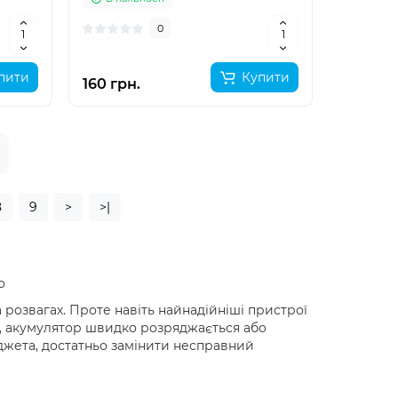
0
пити
Купити
160 грн.
8
9
>
>|
о
 розвагах. Проте навіть найнадійніші пристрої
р, акумулятор швидко розряджається або
жета, достатньо замінити несправний