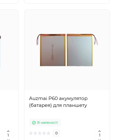
Auzmai P60 акумулятор
я
(батарея) для планшету
В наявності
0