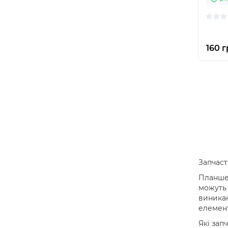
160 г
Запчаст
Планшет
можуть 
виникаю
елемент
Які зап