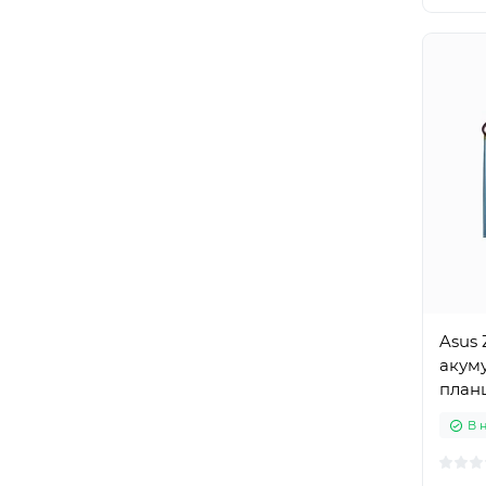
Asus 
акуму
план
В 