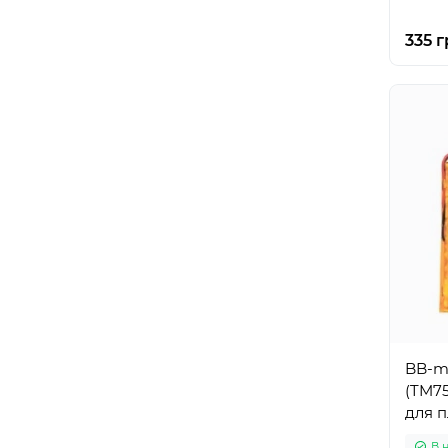
335 г
BB-mo
(TM75
для 
В 