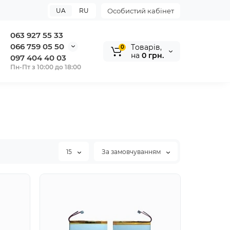
UA
RU
Особистий кабінет
063 927 55 33
066 759 05 50
Tоварів,
0
на
0 грн.
097 404 40 03
Пн-Пт з 10:00 до 18:00
15
За замовчуванням