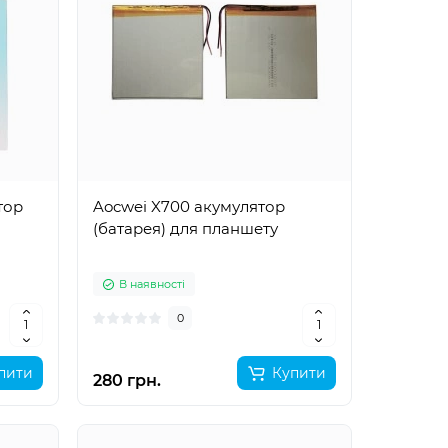
тор
Aocwei X700 акумулятор
(батарея) для планшету
В наявності
0
пити
Купити
280 грн.