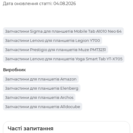
Дата оновлення статті:
04.08.2026
Запчастини Sigma для планшетів Mobile Tab A1010 Neo 64
Запчастини Lenovo для планшетів Legion Y700
Запчастини Prestigio для планшетів Muze PMT3231
Запчастини Lenovo для планшетів Yoga Smart Tab YT-X705
Запчастини Apple для планшетів iPad Pro 12.9 (2017)
Виробник
Запчастини Teclast для планшетів P85T
Запчастини для планшетів Amazon
Запчастини Oscal для планшетів Pad 70
Запчастини для планшетів Elenberg
Запчастини Nomi для планшетів C101014 Ultra4
Запчастини для планшетів Archos
Запчастини Teclast для планшетів X98 Air III
Запчастини для планшетів Alldocube
Запчастини Xiaomi для планшетів Redmi Pad
Запчастини для планшетів Cube
Запчастини Huawei для планшетів MediaPad M5 Lite 10
Запчастини для планшетів Партномера
Часті запитання
Запчастини Huawei для планшетів Huawei MediaPad M5 Lite