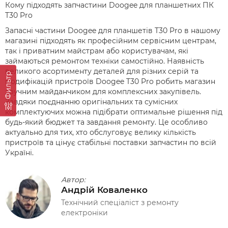
Кому підходять запчастини Doogee для планшетних ПК
T30 Pro
Запасні частини Doogee для планшетів T30 Pro в нашому
магазині підходять як професійним сервісним центрам,
так і приватним майстрам або користувачам, які
займаються ремонтом техніки самостійно. Наявність
великого асортименту деталей для різних серій та
Фильтр
модифікацій пристроїв Doogee T30 Pro робить магазин
зручним майданчиком для комплексних закупівель.
Завдяки поєднанню оригінальних та сумісних
комплектуючих можна підібрати оптимальне рішення під
будь-який бюджет та завдання ремонту. Це особливо
актуально для тих, хто обслуговує велику кількість
пристроїв та цінує стабільні поставки запчастин по всій
Україні.
Автор:
Андрій Коваленко
Технічний спеціаліст з ремонту
електроніки