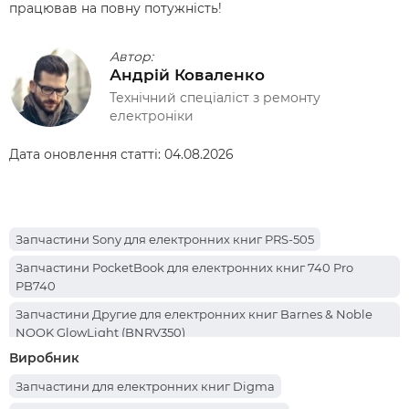
працював на повну потужність!
Автор:
Андрій Коваленко
Технічний спеціаліст з ремонту
електроніки
Дата оновлення статті:
04.08.2026
Запчастини Sony для електронних книг PRS-505
Запчастини PocketBook для електронних книг 740 Pro
PB740
Запчастини Другие для електронних книг Barnes & Noble
NOOK GlowLight (BNRV350)
Виробник
Запчастини PocketBook для електронних книг 741 (PB741-N-
CIS)
Запчастини для електронних книг Digma
Запчастини PocketBook для електронних книг 741 InkPad