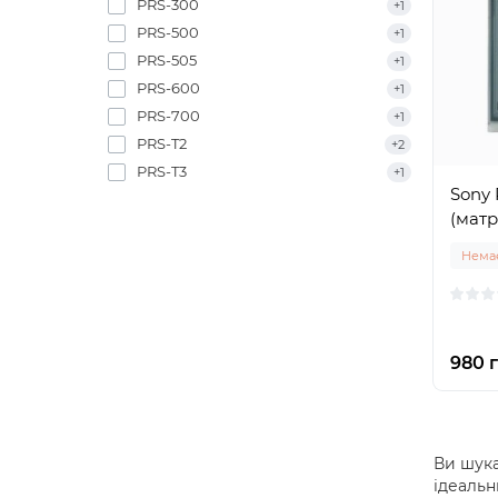
PRS-300
+1
PRS-500
+1
PRS-505
+1
PRS-600
+1
PRS-700
+1
PRS-T2
+2
PRS-T3
+1
Sony 
(матр
Немає
980 г
Ви шука
ідеальн