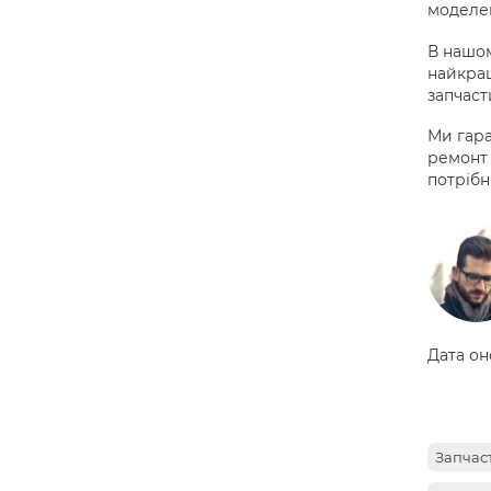
моделей
В нашом
найкращ
запчаст
Ми гара
ремонт 
потрібн
Дата он
Запчас