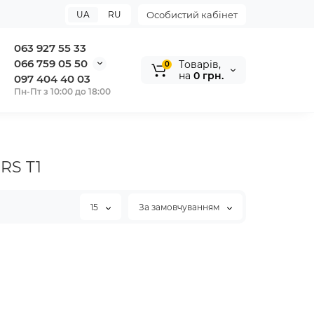
UA
RU
Особистий кабінет
063 927 55 33
066 759 05 50
Tоварів,
0
на
0 грн.
097 404 40 03
Пн-Пт з 10:00 до 18:00
RS T1
15
За замовчуванням