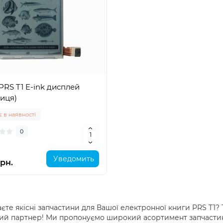
PRS T1 E-ink дисплей
иця)
 в наявності
0
Уведомить
рн.
єте якісні запчастини для Вашої електронної книги PRS T1? 
ий партнер! Ми пропонуємо широкий асортимент запчастин 