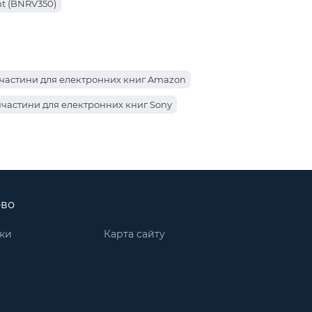
t (BNRV350)
частини для електронних книг Amazon
частини для електронних книг Sony
тини PocketBook для електронних книг Pro 602
r (PB632-K-CIS)
ово
ook для електронних книг 626 Touch Lux2
лектронних книг PRS T1
ки
Карта сайту
ини Amazon для електронних книг Kindle 5
стини PocketBook для електронних книг 301 Plus