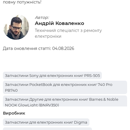
повну потужність!
Автор:
Андрій Коваленко
Технічний спеціаліст з ремонту
електроніки
Дата оновлення статті:
04.08.2026
Запчастини Sony для електронних книг PRS-505
Запчастини PocketBook для електронних книг 740 Pro
PB740
Запчастини Другие для електронних книг Barnes & Noble
NOOK GlowLight (BNRV350)
Виробник
Запчастини PocketBook для електронних книг 741 (PB741-N-
CIS)
Запчастини для електронних книг Digma
Запчастини PocketBook для електронних книг 741 InkPad