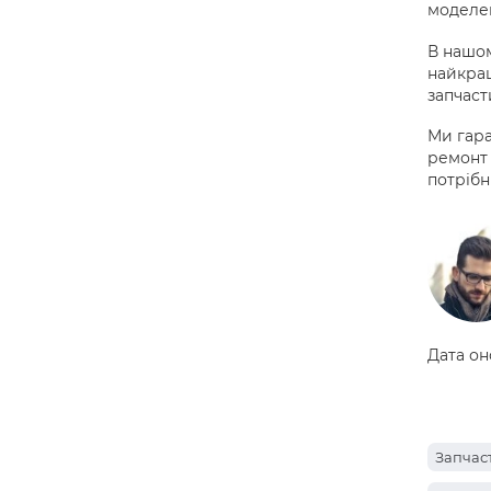
моделей
В нашом
найкращ
запчаст
Ми гара
ремонт 
потрібн
Дата он
Запчас