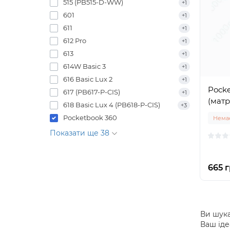
515 (PB515-D-WW)
+1
601
+1
611
+1
612 Pro
+1
613
+1
614W Basic 3
+1
616 Basic Lux 2
+1
Pocke
617 (PB617-P-CIS)
+1
(матр
618 Basic Lux 4 (PB618-P-CIS)
+3
Pocketbook 360
Немає
Показати ще 38
665 г
Ви шука
Ваш іде