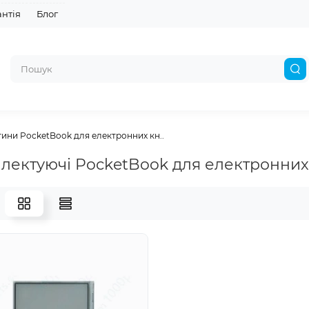
антія
Блог
ини PocketBook для електронних кн..
лектуючі PocketBook для електронних