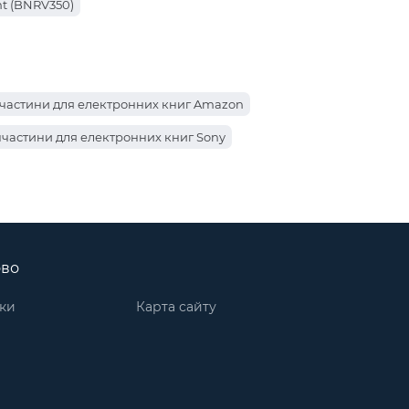
t (BNRV350)
частини для електронних книг Amazon
частини для електронних книг Sony
астини PocketBook для електронних книг Pro 602
r (PB632-K-CIS)
ово
ook для електронних книг 626 Touch Lux2
лектронних книг PRS T1
ки
Карта сайту
ини Amazon для електронних книг Kindle 5
стини PocketBook для електронних книг 301 Plus