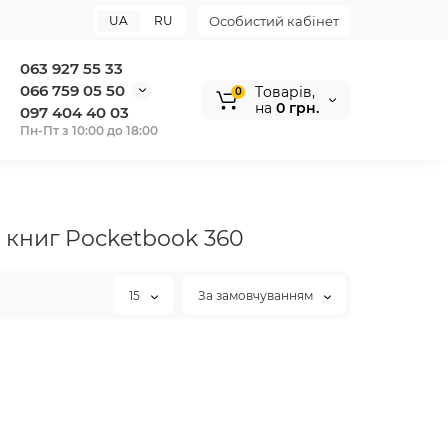
UA
RU
Особистий кабінет
063 927 55 33
066 759 05 50
Tоварів,
0
на
0 грн.
097 404 40 03
Пн-Пт з 10:00 до 18:00
 книг Pocketbook 360
15
За замовчуванням