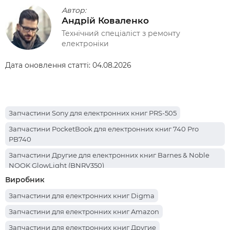
Автор:
Андрій Коваленко
Технічний спеціаліст з ремонту
електроніки
Дата оновлення статті:
04.08.2026
Запчастини Sony для електронних книг PRS-505
Запчастини PocketBook для електронних книг 740 Pro
PB740
Запчастини Другие для електронних книг Barnes & Noble
NOOK GlowLight (BNRV350)
Виробник
Запчастини PocketBook для електронних книг 741 (PB741-N-
CIS)
Запчастини для електронних книг Digma
Запчастини PocketBook для електронних книг 741 InkPad
Запчастини для електронних книг Amazon
Color
Запчастини для електронних книг Другие