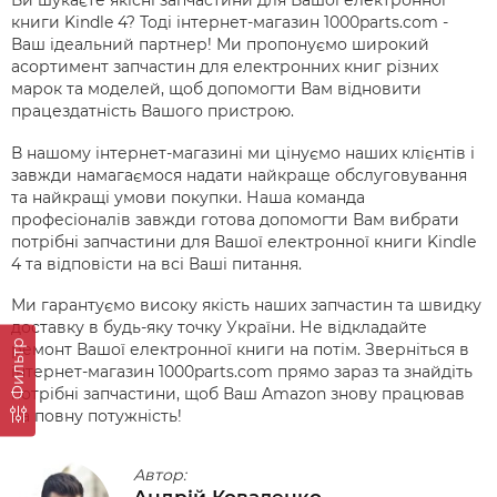
Ви шукаєте якісні запчастини для Вашої електронної
книги Kindle 4? Тоді інтернет-магазин 1000parts.com -
Ваш ідеальний партнер! Ми пропонуємо широкий
асортимент запчастин для електронних книг різних
марок та моделей, щоб допомогти Вам відновити
працездатність Вашого пристрою.
В нашому інтернет-магазині ми цінуємо наших клієнтів і
завжди намагаємося надати найкраще обслуговування
та найкращі умови покупки. Наша команда
професіоналів завжди готова допомогти Вам вибрати
потрібні запчастини для Вашої електронної книги Kindle
4 та відповісти на всі Ваші питання.
Ми гарантуємо високу якість наших запчастин та швидку
доставку в будь-яку точку України. Не відкладайте
Фильтр
ремонт Вашої електронної книги на потім. Зверніться в
інтернет-магазин 1000parts.com прямо зараз та знайдіть
потрібні запчастини, щоб Ваш Amazon знову працював
на повну потужність!
Автор:
Андрій Коваленко