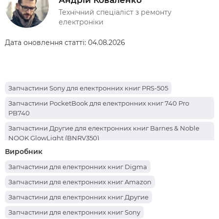
Технічний спеціаліст з ремонту
електроніки
Дата оновлення статті:
04.08.2026
Запчастини Sony для електронних книг PRS-505
Запчастини PocketBook для електронних книг 740 Pro
PB740
Запчастини Другие для електронних книг Barnes & Noble
NOOK GlowLight (BNRV350)
Виробник
Запчастини PocketBook для електронних книг 741 (PB741-N-
CIS)
Запчастини для електронних книг Digma
Запчастини PocketBook для електронних книг 741 InkPad
Запчастини для електронних книг Amazon
Color
Запчастини для електронних книг Другие
Запчастини PocketBook для електронних книг 616 Basic Lux
Запчастини для електронних книг Sony
2