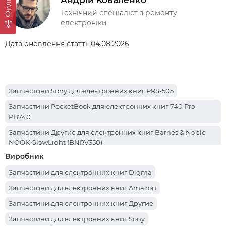
Фильтр
Технічний спеціаліст з ремонту
електроніки
Дата оновлення статті:
04.08.2026
Запчастини Sony для електронних книг PRS-505
Запчастини PocketBook для електронних книг 740 Pro
PB740
Запчастини Другие для електронних книг Barnes & Noble
NOOK GlowLight (BNRV350)
Виробник
Запчастини PocketBook для електронних книг 741 (PB741-N-
CIS)
Запчастини для електронних книг Digma
Запчастини PocketBook для електронних книг 741 InkPad
Запчастини для електронних книг Amazon
Color
Запчастини для електронних книг Другие
Запчастини PocketBook для електронних книг 616 Basic Lux
Запчастини для електронних книг Sony
2