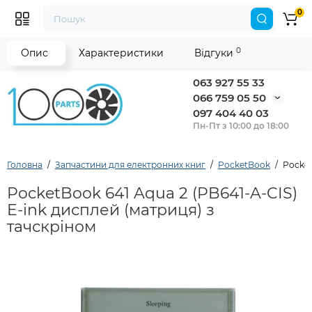
0
0
Опис
Характеристики
Відгуки
063 927 55 33
066 759 05 50
097 404 40 03
Пн-Пт з 10:00 до 18:00
Головна
Запчастини для електронних книг
PocketBook
Pocket
PocketBook 641 Aqua 2 (PB641-A-CIS)
E-ink дисплей (матриця) з
тачскріном