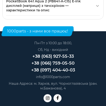
PocketBook 641 Aqua 2 (PB641-A-CIS) E-ink
(матриця) з тачскріном можна купити в нашому інтернет-
заводській специфікації.
дисплей (матриця) з тачскріном —
магазині. Категорія:
Дисплейні модулі для електронних
характеристики та опис
книг
.
Модель: PocketBook 641 Aqua 2 (PB641-A-CIS). Категорія:
Дисплейні модулі для електронних книг
. Виробник:
PocketBook.
1000parts - з нами все працює!
Пн-Пт з 10:00 до 18:00,
Сб, Нд - вихідний
+38 (063) 927-55-33
+38 (066) 759-05-50
+38 (097) 404-40-03
info@1000parts.com
Наша Адреса: м. Харків, вул. Чорноглазівська (ран.
м.Бажанова), 4