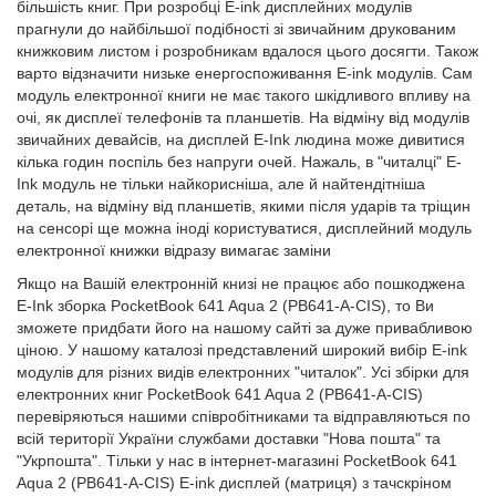
більшість книг. При розробці E-ink дисплейних модулів
прагнули до найбільшої подібності зі звичайним друкованим
книжковим листом і розробникам вдалося цього досягти. Також
варто відзначити низьке енергоспоживання E-ink модулів. Сам
модуль електронної книги не має такого шкідливого впливу на
очі, як дисплеї телефонів та планшетів. На відміну від модулів
звичайних девайсів, на дисплей E-Ink людина може дивитися
кілька годин поспіль без напруги очей. Нажаль, в "читалці" E-
Ink модуль не тільки найкорисніша, але й найтендітніша
деталь, на відміну від планшетів, якими після ударів та тріщин
на сенсорі ще можна іноді користуватися, дисплейний модуль
електронної книжки відразу вимагає заміни
Якщо на Вашій електронній книзі не працює або пошкоджена
E-Ink зборка PocketBook 641 Aqua 2 (PB641-A-CIS), то Ви
зможете придбати його на нашому сайті за дуже привабливою
ціною. У нашому каталозі представлений широкий вибір E-ink
модулів для різних видів електронних "читалок". Усі збірки для
електронних книг PocketBook 641 Aqua 2 (PB641-A-CIS)
перевіряються нашими співробітниками та відправляються по
всій території України службами доставки "Нова пошта" та
"Укрпошта". Тільки у нас в інтернет-магазині PocketBook 641
Aqua 2 (PB641-A-CIS) E-ink дисплей (матриця) з тачскріном