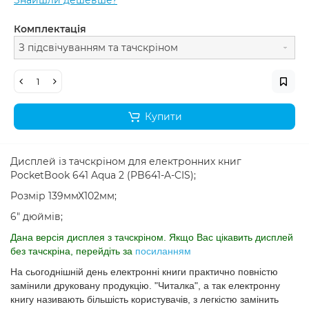
Знайшли дешевше?
Комплектація
З підсвічуванням та тачскріном
Купити
Дисплей із тачскріном для електронних книг
PocketBook 641 Aqua 2 (PB641-A-CIS);
Розмір 139ммХ102мм;
6" дюймів;
Дана версія дисплея з тачскріном. Якщо Вас цікавить дисплей
без тачскріна, перейдіть за
посиланням
На сьогоднішній день електронні книги практично повністю
замінили друковану продукцію. "Читалка", а так електронну
книгу називають більшість користувачів, з легкістю замінить