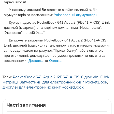
гарної якості!
У нашому магазині Ви зможете знайти великий вибір
акумуляторів за посиланням:
Універсальні акумулятори.
Кур'єр надсилає PocketBook 641 Aqua 2 (PB641-A-CIS) E-ink
дисплей (матриця) з тачскріном компаніями "Нова пошта",
"Укрпошта" по всій Україні.
Ви можете замовити PocketBook 641 Aqua 2 (PB641-A-CIS)
E-ink дисплей (матриця) з тачскріном у нас в інтернет-магазині
за передоплатою на рахунок "Приватбанку", або з оплатою
при отриманні, докладніше про умови доставки та оплати за
посиланнями:
Доставка
та
Оплата
Теги:
PocketBook 641
,
Aqua 2
,
PB641-A-CIS
,
6 дюймів
,
E-ink
матриці
,
Запчастини для електронних книг PocketBook
,
Дисплеї для електронних книг PocketBook
Часті запитання