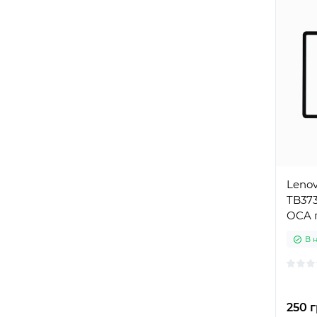
Lenov
TB373
OCA 
В 
250 г