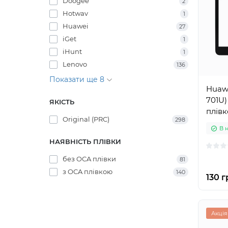
Doogee
2
Hotwav
1
Huawei
27
iGet
1
iHunt
1
Lenovo
136
Показати ще 8
Huawe
701U)
ЯКІСТЬ
плів
Original (PRC)
298
В 
НАЯВНІСТЬ ПЛІВКИ
без OCA плівки
81
з OCA плівкою
140
130 г
Акція