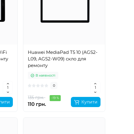
iFi
Huawei MediaPad T5 10 (AGS2-
онту
L09, AGS2-W09) скло для
ремонту
В наявності
0
135 грн.
-19 %
пити
Купити
110 грн.