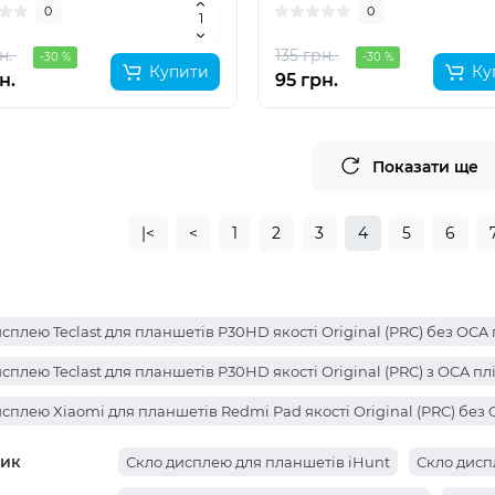
0
0
н.
135 грн.
-30 %
-30 %
Купити
Ку
н.
95 грн.
Показати ще
|<
<
1
2
3
4
5
6
сплею Teclast для планшетів P30HD якості Original (PRC) без OCA
сплею Teclast для планшетів P30HD якості Original (PRC) з OCA п
сплею Xiaomi для планшетів Redmi Pad якості Original (PRC) без
ик
Скло дисплею для планшетів iHunt
Скло дисп