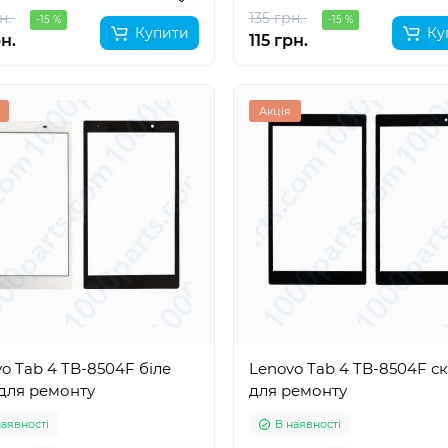
н.
135 грн.
-15 %
-15 %
Купити
Ку
рн.
115 грн.
Акція
o Tab 4 TB-8504F біле
Lenovo Tab 4 TB-8504F с
для ремонту
для ремонту
наявності
В наявності