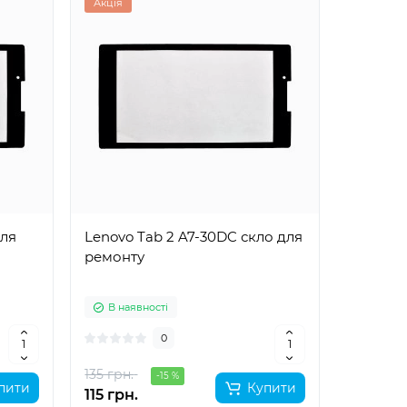
Акція
для
Lenovo Tab 2 A7-30DC скло для
ремонту
В наявності
0
135 грн.
-15 %
пити
Купити
115 грн.