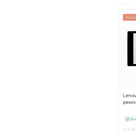
Акція
Lenov
ремо
В 