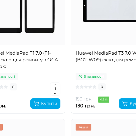
i MediaPad T1 7.0 (T1-
Huawei MediaPad T3 7.0 W
 скло для ремонту з OCA
(BG2-W09) скло для рем
кою
наявності
В наявності
0
0
150 грн.
-13 %
Купити
Ку
рн.
130 грн.
Акція