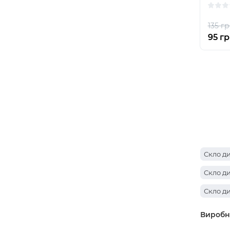
135 гр
95 гр
Скло ди
Скло ди
Скло ди
Виробн