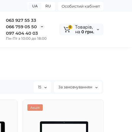
UA
RU
Особистий кабінет
063 927 55 33
066 759 05 50
Tоварів,
0
на
0 грн.
097 404 40 03
Пн-Пт з 10:00 до 18:00
15
За замовчуванням
Акція