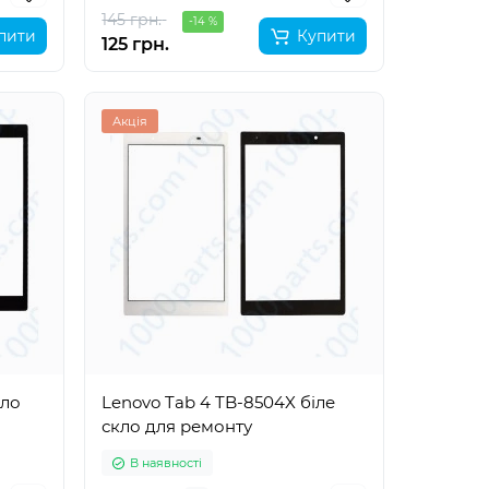
145 грн.
-14 %
пити
Купити
125 грн.
Акція
кло
Lenovo Tab 4 TB-8504X біле
скло для ремонту
В наявності