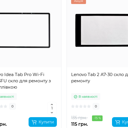
Акція
o Idea Tab Pro Wi-Fi
Lenovo Tab 2 A7-30 скло 
FU скло для ремонту з
ремонту
плівкою
наявності
В наявності
0
0
135 грн.
-15 %
Купити
Ку
рн.
115 грн.