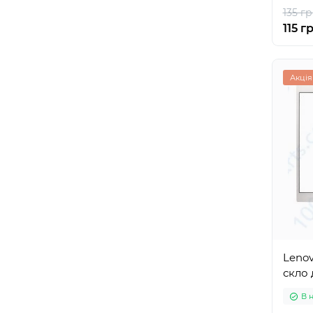
135 гр
115 г
Акція
Lenov
скло 
В 