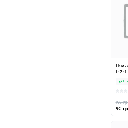
Huawe
L09 б
В 
103 гр
90 гр