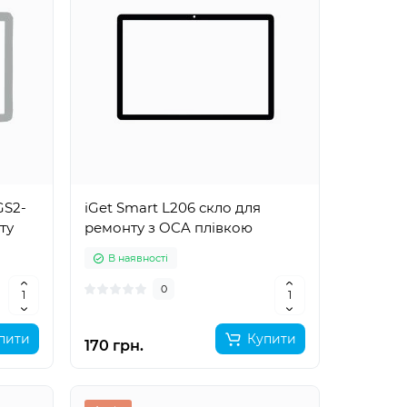
GS2-
iGet Smart L206 скло для
ту
ремонту з OCA плівкою
В наявності
0
пити
Купити
170 грн.