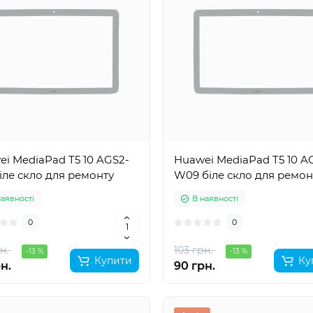
i MediaPad T5 10 AGS2-
Huawei MediaPad T5 10 A
іле скло для ремонту
W09 біле скло для ремон
наявності
В наявності
0
0
н.
103 грн.
-13 %
-13 %
Купити
Ку
н.
90 грн.