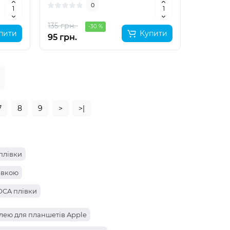
0
135 грн.
-30 %
пити
Купити
95 грн.
7
8
9
>
>|
 плівки
лівкою
 OCA плівки
лею для планшетів Apple