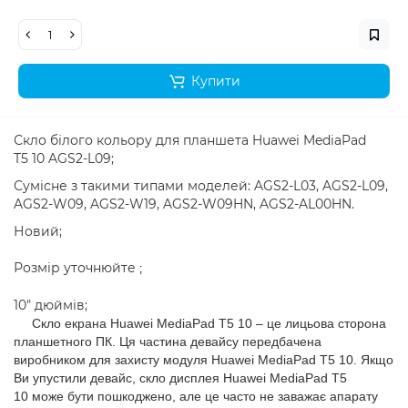
Купити
Скло білого кольору для планшета Huawei MediaPad
T5 10 AGS2-L09;
Сумісне з такими типами моделей: AGS2-L03, AGS2-L09,
AGS2-W09, AGS2-W19, AGS2-W09HN, AGS2-AL00HN.
Новий;
Розмір уточнюйте
;
10" дюймів;
Скло екрана
Huawei MediaPad T5 10
– це лицьова сторона
планшетного ПК. Ця частина девайсу передбачена
виробником для захисту модуля
Huawei MediaPad T5 10
. Якщо
Ви упустили девайс, скло дисплея
Huawei MediaPad T5
10
може бути пошкоджено, але це часто не заважає апарату