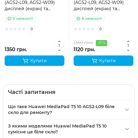
(AGS2-L09, AGS2-W09)
(AGS2-L09, AGS2-W09)
дисплей (екран) та
дисплей (екран) та
сенсор (тачскрін) чорний
сенсор (тачскрін) білий
В наявності
В наявності
0
0
1350 грн.
-17 %
1350 грн.
1120 грн.
Купити
Купити
Часті запитання
Що таке Huawei MediaPad T5 10 AGS2-L09 біле
скло для ремонту?
Huawei
MediaPad T5 10 AGS2-L09 біле скло для ремонту —
З якими моделями Huawei MediaPad T5 10
це біле запасне скло (сенсорне покриття) для планшета
сумісне це біле скло?
Huawei MediaPad T5 10, сумісне з моделями AGS2-L03,