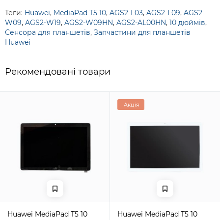
Теги:
Huawei
,
MediaPad T5 10
,
AGS2-L03
,
AGS2-L09
,
AGS2-
W09
,
AGS2-W19
,
AGS2-W09HN
,
AGS2-AL00HN
,
10 дюймів
,
Сенсора для планшетів
,
Запчастини для планшетів
Huawei
Рекомендовані товари
Акція
Huawei MediaPad T5 10
Huawei MediaPad T5 10