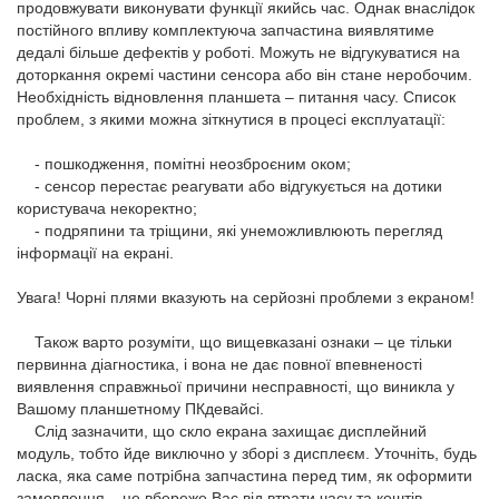
продовжувати виконувати функції якийсь час. Однак внаслідок
постійного впливу комплектуюча запчастина виявлятиме
дедалі більше дефектів у роботі. Можуть не відгукуватися на
доторкання окремі частини сенсора або він стане неробочим.
Необхідність відновлення
планшета – питання часу. Список
проблем, з якими можна зіткнутися в процесі експлуатації:
- пошкодження, помітні неозброєним оком;
- сенсор перестає реагувати або відгукується на дотики
користувача некоректно;
- подряпини та тріщини, які унеможливлюють перегляд
інформації на екрані.
Увага! Чорні плями вказують на серйозні проблеми з екраном!
Також варто розуміти, що вищевказані ознаки – це тільки
первинна діагностика, і вона не дає повної впевненості
виявлення справжньої причини несправності, що виникла у
Вашому планшетному ПК
девайсі.
Слід зазначити, що скло екрана захищає дисплейний
модуль, тобто йде виключно у зборі з дисплеєм. Уточніть, будь
ласка, яка саме потрібна запчастина перед тим, як оформити
замовлення – це вбереже Вас від втрати часу та коштів.