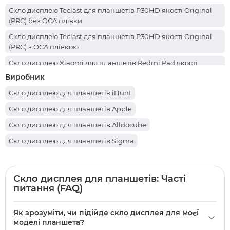
Скло дисплею Teclast для планшетів P30HD якості Original
(PRC) без OCA плівки
Скло дисплею Teclast для планшетів P30HD якості Original
(PRC) з OCA плівкою
Скло дисплею Xiaomi для планшетів Redmi Pad якості
Original (PRC) без OCA плівки
Виробник
Скло дисплею для планшетів iHunt
Скло дисплею для планшетів Apple
Скло дисплею для планшетів Alldocube
Скло дисплею для планшетів Sigma
Скло дисплею для планшетів Oppo
Скло дисплею для планшетів Samsung
Скло дисплея для планшетів: Часті
питання (FAQ)
Скло дисплею для планшетів Lenovo
Скло дисплею для планшетів Teclast
Як зрозуміти, чи підійде скло дисплея для моєї
Скло дисплею для планшетів Blackview
моделі планшета?