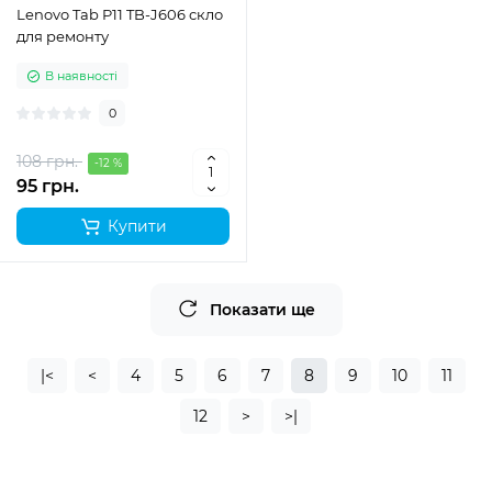
Lenovo Tab P11 TB-J606 скло
для ремонту
В наявності
0
108 грн.
-12 %
95 грн.
Купити
Показати ще
|<
<
4
5
6
7
8
9
10
11
12
>
>|