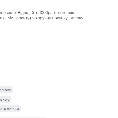
е скло. Відвідайте 1000parts.com вже
рою. Ми гарантуємо зручну покупку, високу
 плівки
лівкою
 OCA плівки