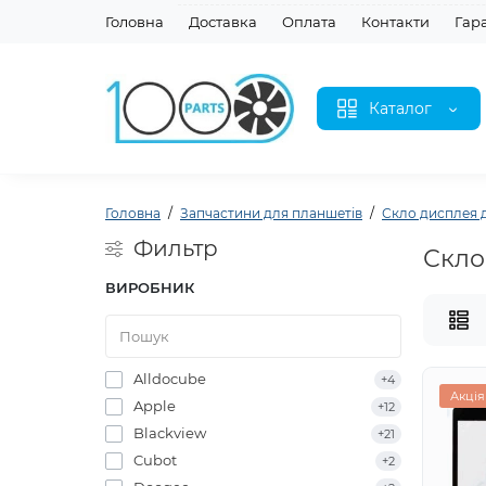
Головна
Доставка
Оплата
Контакти
Гар
Каталог
Головна
Запчастини для планшетів
Скло дисплея 
Фильтр
Скло
ВИРОБНИК
Alldocube
+4
Акція
Apple
+12
Blackview
+21
Cubot
+2