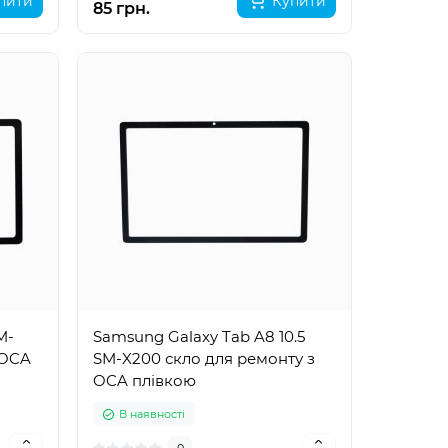
пити
Купити
85 грн.
M-
Samsung Galaxy Tab A8 10.5
 OCA
SM-X200 скло для ремонту з
OCA плівкою
В наявності