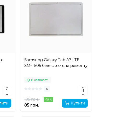
te
Samsung Galaxy Tab A7 LTE
SM-T505 біле скло для ремонту
В наявності
0
105 грн.
-19 %
пити
Купити
85 грн.