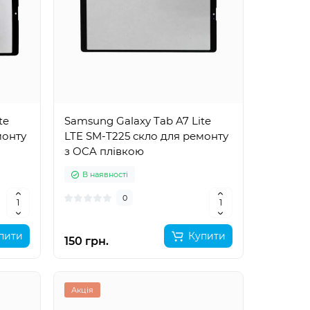
te
Samsung Galaxy Tab A7 Lite
монту
LTE SM-T225 скло для ремонту
з OCA плівкою
В наявності
0
пити
Купити
150 грн.
Акція