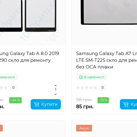
ng Galaxy Tab A 8.0 2019
Samsung Galaxy Tab A7 Li
90 скло для ремонту
LTE SM-T225 скло для ре
без OCA плівки
наявності
В наявності
0
0
н.
98 грн.
-44 %
-13 %
Купити
Ку
н.
85 грн.
Акція