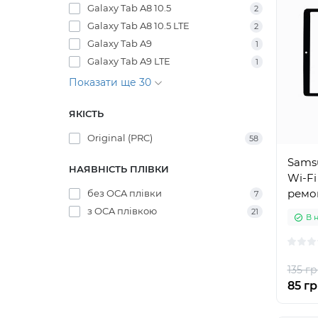
Galaxy Tab A8 10.5
2
Galaxy Tab A8 10.5 LTE
2
Galaxy Tab A9
1
Galaxy Tab A9 LTE
1
Показати ще 30
ЯКІСТЬ
Original (PRC)
58
Samsu
НАЯВНІСТЬ ПЛІВКИ
Wi-Fi
ремон
без OCA плівки
7
з OCA плівкою
21
В 
135 гр
85 гр