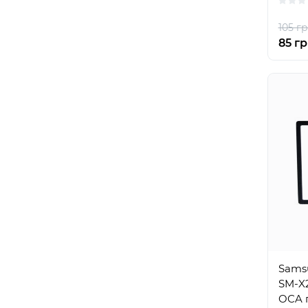
105 гр
85 гр
Samsu
SM-X2
OCA 