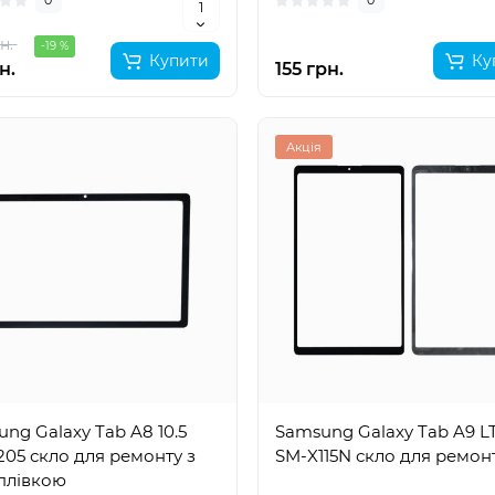
0
0
н.
-19 %
Купити
Ку
н.
155 грн.
Акція
ng Galaxy Tab A8 10.5
Samsung Galaxy Tab A9 L
05 скло для ремонту з
SM-X115N скло для ремон
плівкою