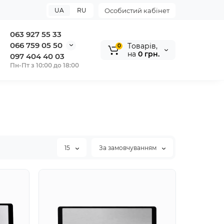
UA
RU
Особистий кабінет
063 927 55 33
066 759 05 50
Tоварів,
0
на
0 грн.
097 404 40 03
Пн-Пт з 10:00 до 18:00
15
За замовчуванням