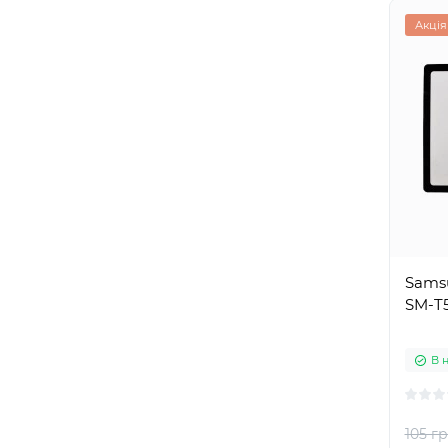
Акція
Samsu
SM-T5
В 
105 гр