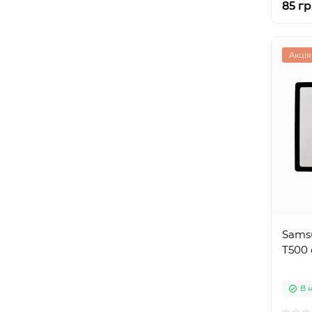
85 гр
Акція
Samsu
T500 
В 