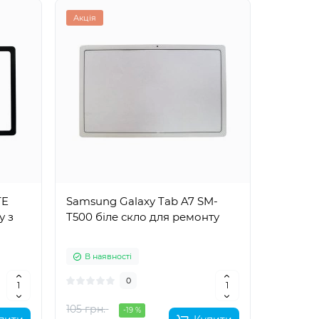
Акція
TE
Samsung Galaxy Tab A7 SM-
у з
T500 біле скло для ремонту
В наявності
0
105 грн.
-19 %