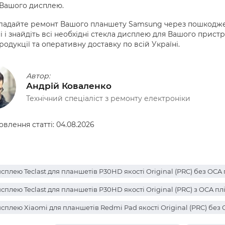
 Вашого дисплею.
ладайте ремонт Вашого планшету Samsung через пошкоджен
і і знайдіть всі необхідні стекла дисплею для Вашого прист
продукції та оперативну доставку по всій Україні.
Автор:
Андрій Коваленко
Технічний спеціаліст з ремонту електроніки
овлення статті:
04.08.2026
сплею Teclast для планшетів P30HD якості Original (PRC) без OCA
сплею Teclast для планшетів P30HD якості Original (PRC) з OCA п
сплею Xiaomi для планшетів Redmi Pad якості Original (PRC) без