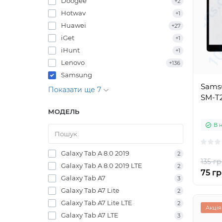
Doogee
+2
Hotwav
+1
Huawei
+27
iGet
+1
iHunt
+1
Lenovo
+136
Samsung
Samsu
Показати ще 7
SM-T2
МОДЕЛЬ
В 
Galaxy Tab A 8.0 2019
2
135 гр
Galaxy Tab A 8.0 2019 LTE
2
75 гр
Galaxy Tab A7
3
Galaxy Tab A7 Lite
2
Galaxy Tab A7 Lite LTE
2
Акція
Galaxy Tab A7 LTE
3