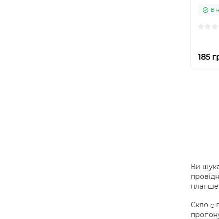
В 
185 г
Ви шука
провідн
планшет
Скло є 
пропону