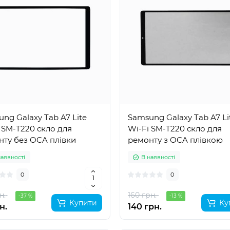
ng Galaxy Tab A7 Lite
Samsung Galaxy Tab A7 Li
 SM-T220 скло для
Wi-Fi SM-T220 скло для
ту без OCA плівки
ремонту з OCA плівкою
наявності
В наявності
0
0
н.
160 грн.
-37 %
-13 %
Купити
Ку
н.
140 грн.