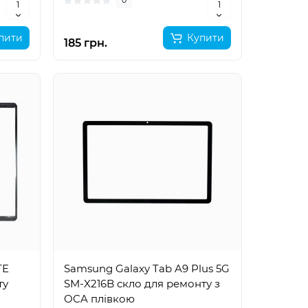
0
пити
Купити
185 грн.
TE
Samsung Galaxy Tab A9 Plus 5G
ту
SM-X216B скло для ремонту з
OCA плівкою