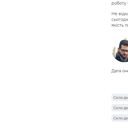
роботу
Не відк
сьогодн
якість 
Дата он
Скло ди
Скло ди
Скло ди