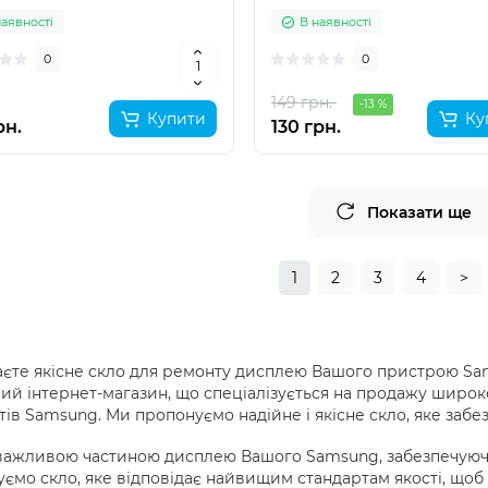
наявності
В наявності
0
0
149 грн.
-13 %
Купити
Ку
рн.
130 грн.
Показати ще
1
2
3
4
>
єте якісне скло для ремонту дисплею Вашого пристрою Sams
ий інтернет-магазин, що спеціалізується на продажу широк
ів Samsung. Ми пропонуємо надійне і якісне скло, яке заб
важливою частиною дисплею Вашого Samsung, забезпечуючи
ємо скло, яке відповідає найвищим стандартам якості, щоб 