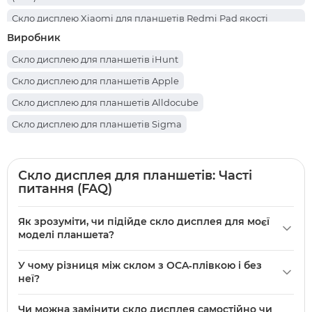
Скло дисплею Xiaomi для планшетів Redmi Pad якості
Original (PRC) без OCA плівки
Виробник
Скло дисплею для планшетів iHunt
Скло дисплею для планшетів Apple
Скло дисплею для планшетів Alldocube
Скло дисплею для планшетів Sigma
Скло дисплею для планшетів Oppo
Скло дисплею для планшетів Samsung
Скло дисплея для планшетів: Часті
питання (FAQ)
Скло дисплею для планшетів Lenovo
Скло дисплею для планшетів Teclast
Як зрозуміти, чи підійде скло дисплея для моєї
Скло дисплею для планшетів Blackview
моделі планшета?
Скло дисплею для планшетів Doogee
У категорії «Скло дисплея для планшетів» на 1000parts є
У чому різниця між склом з OCA‑плівкою і без
широкий асортимент товарів для різних моделей та
неї?
брендів; у картці товару вказується сумісність із
Деякі скла в асортименті йдуть з OCA‑плівкою (наприклад
конкретною моделлю. Перед покупкою зіставте
Чи можна замінити скло дисплея самостійно чи