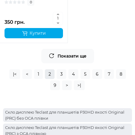
0
350 грн.
Купити
Показати ще
|<
<
1
2
3
4
5
6
7
8
9
>
>|
Скло дисплею Teclast для планшетів P30HD якості Original
(PRC) без OCA плівки
Скло дисплею Teclast для планшетів P30HD якості Original
(PRC) з OCA плівкою