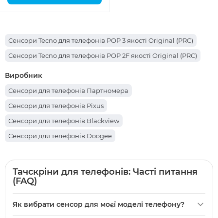
Сенсори Tecno для телефонів POP 3 якості Original (PRC)
Сенсори Tecno для телефонів POP 2F якості Original (PRC)
Виробник
Сенсори для телефонів Партномера
Сенсори для телефонів Pixus
Сенсори для телефонів Blackview
Сенсори для телефонів Doogee
Сенсори для телефонів Apple
Сенсори для телефонів Xiaomi
Тачскріни для телефонів: Часті питання
(FAQ)
Сенсори для телефонів Oukitel
Сенсори для телефонів Tecno
Як вибрати сенсор для моєї моделі телефону?
Сенсори для телефонів BQ (bright & quick)