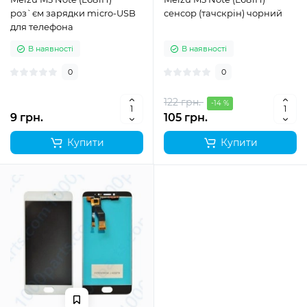
роз`єм зарядки micro-USB
сенсор (тачскрін) чорний
для телефона
В наявності
В наявності
0
0
122 грн.
-14 %
9 грн.
105 грн.
Купити
Купити