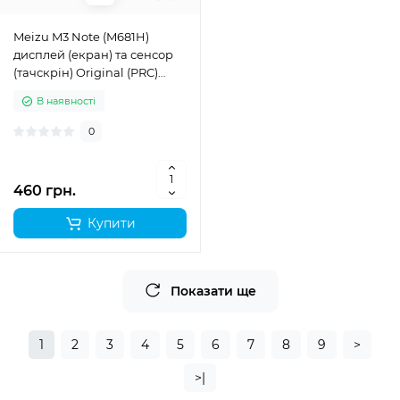
Meizu M3 Note (M681H)
дисплей (екран) та сенсор
(тачскрін) Original (PRC)
білий
В наявності
0
460 грн.
Купити
Показати ще
1
2
3
4
5
6
7
8
9
>
>|