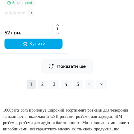
В наявності
0
52 грн.
Купити
Показати ще
1
2
3
4
5
>
>|
1000parts.com пропонує широкий асортимент роз'ємів для телефонів
та планшетів, включаючи USB-роз'єми, роз'єми для зарядки, SIM-
роз'єми, роз'єми для аудіо та багато інших. Ми співпрацюємо лише з
виробниками, які гарантують високу якість своїх продуктів, що