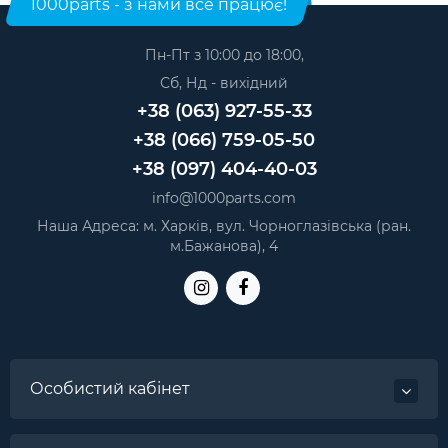
1000parts - з нами все працює!
нижній
— 45 грн.
Роз`єм картки пам'яті MicroSD тип 7
— 24 грн.
Роз`єм дисплея (матриці) Nomi C070020 Corsa Pro
Роз`єм картки пам'яті MicroSD тип 6
— 24 грн.
Пн-Пт з 10:00 до 18:00,
нижній
— 45 грн.
Роз`єм картки пам'яті MicroSD тип 5
— 24 грн.
FFC FPC роз`єм з кроком 0,3 мм, 31 pin для Asus
Сб, Нд - вихідний
— 45
Роз`єм картки пам'яті MicroSD тип 4
— 24 грн.
грн.
+38 (063) 927-55-33
Роз`єм картки пам'яті MicroSD тип 3
— 24 грн.
+38 (066) 759-05-50
+38 (097) 404-40-03
info@1000parts.com
Наша Адреса: м. Харків, вул. Чорноглазівська (ран.
м.Бажанова), 4
Особистий кабінет