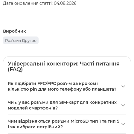
Дата оновлення статті:
04.08.2026
Виробник
Роз'єми Другие
Універсальні конектори: Часті питання
(FAQ)
Як підібрати FFC/FPC роз'єм за кроком і
кількістю pin для мого телефону або планшета?
Підбирайте роз'єм за кроком (наприклад, 0,3 мм або 0,5
Чи є у вас роз'єми для SIM-карт для конкретних
мм) та кількістю контактів — у категорії є моделі як
FFC
моделей смартфонів?
FPC роз`єм з кроком 0,3 мм, 39 pin
та
FFC FPC роз`єм з
Так — в категорії «Універсальні роз'єми» є підкатегорія та
кроком 0,5 мм, 4 pin
. Порівняйте крок і кількість pin зі
Чим відрізняються роз'єми MicroSD тип 1 та тип 5
моделі для SIM-карт, сумісні з популярними брендами
шлейфом на вашій платі або зніміть старий роз'єм для
і як вибрати потрібний?
Samsung
, Apple,
Xiaomi
,
Huawei
та іншими. Порівняйте
контролю. Ознайомитись з асортиментом допоможе