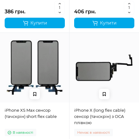
386 грн.
406 грн.
Купити
Купити
iPhone XS Max сенсор
iPhone X (long flex cable)
(тачскрін) short flex cable
сенсор (тачскрін) з OCA
плівкою
В наявності
Немає в наявності