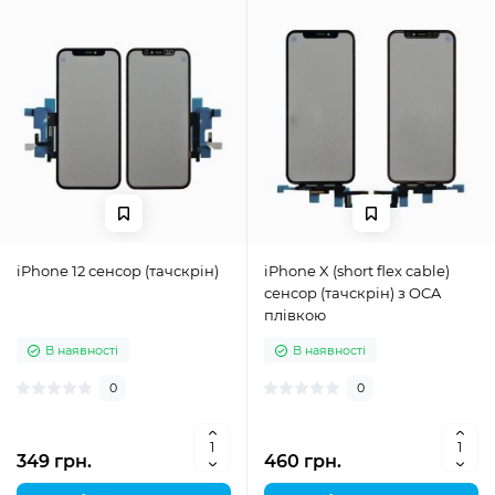
iPhone 12 сенсор (тачскрін)
iPhone X (short flex cable)
сенсор (тачскрін) з OCA
плівкою
В наявності
В наявності
0
0
349 грн.
460 грн.