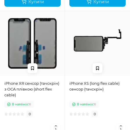
Купити
Купити
iPhone XR сенсор (тачскрін)
iPhone XS (long flex cable)
з OCA плівкою (short flex
сенсор (тачскрін)
cable)
В наявності
В наявності
0
0