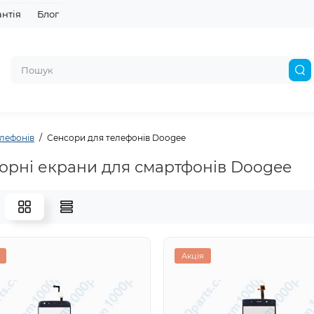
антія
Блог
лефонів
Сенсори для телефонів Doogee
орні екрани для смартфонів Doogee
Акція