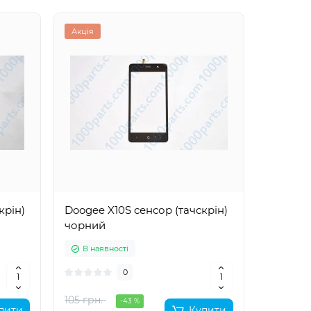
Акція
крін)
Doogee X10S сенсор (тачскрін)
чорний
В наявності
0
105 грн.
-43 %
пити
Купити