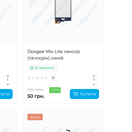
Doogee Mix Lite сенсор
(тачскрін) синій
В наявності
0
105 грн.
-52 %
пити
Купити
50 грн.
Акція