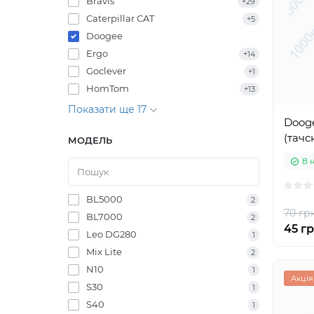
Bravis
+29
Caterpillar CAT
+5
Doogee
Ergo
+14
Goclever
+1
HomTom
+13
Показати ще 17
Doog
(тачс
МОДЕЛЬ
В 
BL5000
2
70 грн
BL7000
2
45 гр
Leo DG280
1
Mix Lite
2
N10
1
Акція
S30
1
S40
1