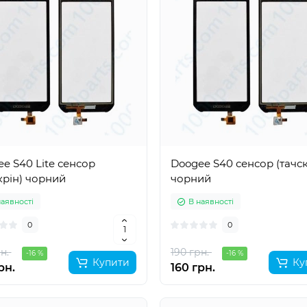
e S40 Lite сенсор
Doogee S40 сенсор (тачск
крін) чорний
чорний
наявності
В наявності
0
0
н.
190 грн.
-16 %
-16 %
Купити
Ку
рн.
160 грн.