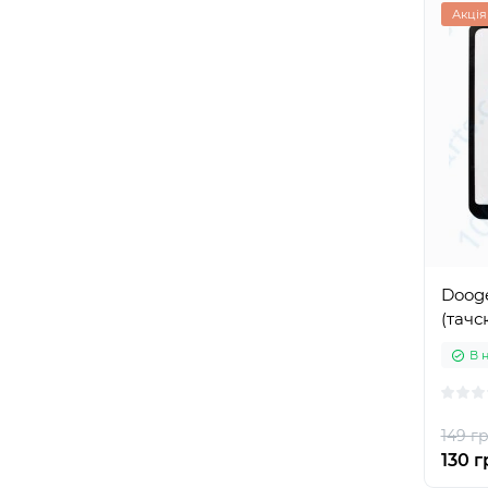
Акція
Dooge
(тачс
В 
149 гр
130 г