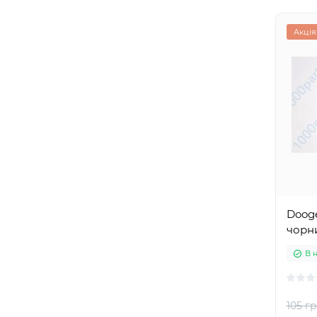
Акція
Dooge
чорн
В 
105 гр