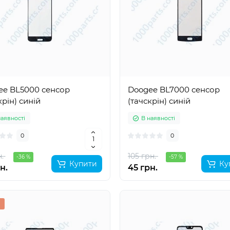
ee BL5000 сенсор
Doogee BL7000 сенсор
крін) синій
(тачскрін) синій
наявності
В наявності
0
0
.
105 грн.
-36 %
-57 %
Купити
Ку
н.
45 грн.