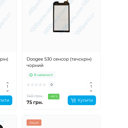
рін)
Doogee S30 сенсор (тачскрін)
чорний
В наявності
0
140 грн.
-46 %
пити
Купити
75 грн.
Акція