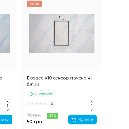
Акція
o
Doogee X10 сенсор (тачскрін)
білий
В наявності
0
70 грн.
-29 %
пити
Купити
50 грн.