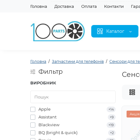
Головна
Доставка
Оплата
Контакти
Гар
Каталог
Головна
Запчастини для телефонів
Сенсори для те
Фильтр
Сенс
ВИРОБНИК
Apple
+14
Акція
Assistant
+9
Blackview
+19
BQ (bright & quick)
+2