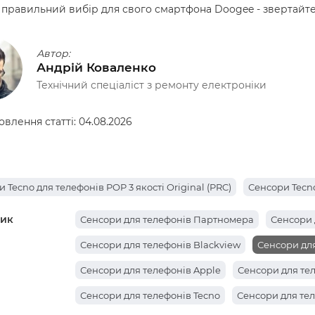
 правильний вибір для свого смартфона Doogee - звертайтес
Автор:
Андрій Коваленко
Технічний спеціаліст з ремонту електроніки
овлення статті:
04.08.2026
 Tecno для телефонів POP 3 якості Original (PRC)
Сенсори Tecno
ик
Сенсори для телефонів Партномера
Сенсори 
Сенсори для телефонів Blackview
Сенсори дл
Сенсори для телефонів Apple
Сенсори для те
Сенсори для телефонів Tecno
Сенсори для тел