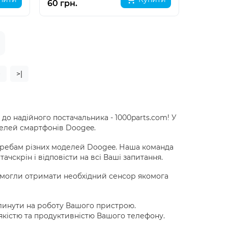
60 грн.
>
>|
до надійного постачальника - 1000parts.com! У
делей смартфонів Doogee.
потребам різних моделей Doogee. Наша команда
чскрін і відповісти на всі Ваші запитання.
и могли отримати необхідний сенсор якомога
плинути на роботу Вашого пристрою.
якістю та продуктивністю Вашого телефону.