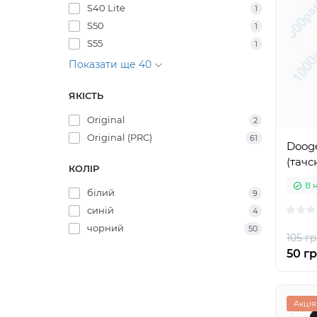
S40 Lite
1
S50
1
S55
1
Показати ще 40
ЯКІСТЬ
Original
2
Original (PRC)
61
Dooge
(тачс
КОЛІР
В 
білий
9
синій
4
чорний
50
105 гр
50 гр
Акція