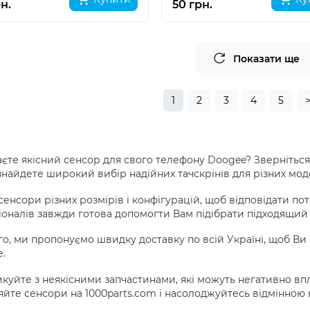
н.
50 грн.
Показати ще
1
2
3
4
5
єте якісний сенсор для свого телефону Doogee? Зверніться 
знайдете широкий вибір надійних тачскрінів для різних мо
 сенсори різних розмірів і конфігурацій, щоб відповідати 
оналів завжди готова допомогти Вам підібрати підходящий та
го, ми пропонуємо швидку доставку по всій Україні, щоб В
.
куйте з неякісними запчастинами, які можуть негативно в
йте сенсори на 1000parts.com і насолоджуйтесь відмінною 