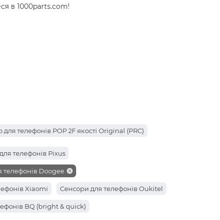
я в 1000parts.com!
 для телефонів POP 2F якості Original (PRC)
для телефонів Pixus
я телефонів Doogee
лефонів Xiaomi
Сенсори для телефонів Oukitel
ефонів BQ (bright & quick)