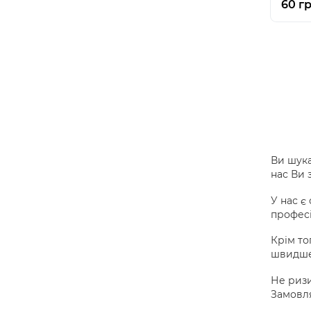
60 гр
Ви шука
нас Ви 
У нас є
професі
Крім то
швидше
Не ризи
Замовля