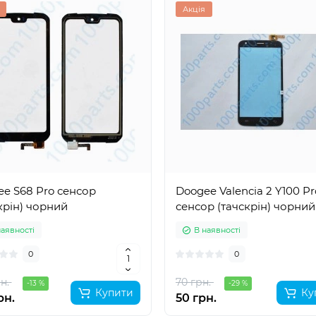
Акція
e S68 Pro сенсор
Doogee Valencia 2 Y100 Pr
крін) чорний
сенсор (тачскрін) чорний
наявності
В наявності
0
0
н.
70 грн.
-13 %
-29 %
Купити
Ку
рн.
50 грн.