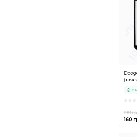
Dooge
(тачс
В 
190 гр
160 г