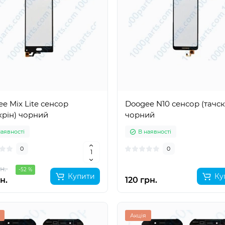
e Mix Lite сенсор
Doogee N10 сенсор (тачск
крін) чорний
чорний
наявності
В наявності
0
0
н.
-52 %
Купити
Ку
н.
120 грн.
Акція