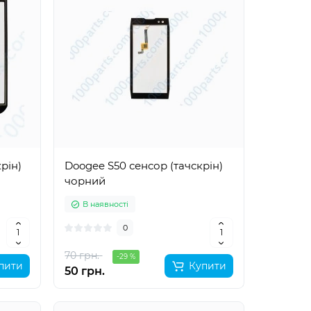
рін)
Doogee S50 сенсор (тачскрін)
чорний
В наявності
0
70 грн.
-29 %
пити
Купити
50 грн.