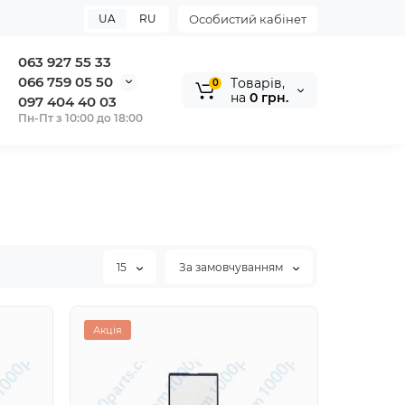
UA
RU
Особистий кабінет
063 927 55 33
066 759 05 50
Tоварів,
0
на
0 грн.
097 404 40 03
Пн-Пт з 10:00 до 18:00
15
За замовчуванням
Акція