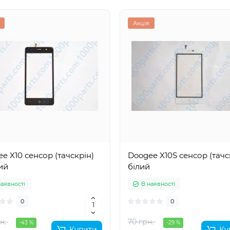
Акція
e X10 сенсор (тачскрін)
Doogee X10S сенсор (тачс
ий
білий
наявності
В наявності
0
0
н.
70 грн.
-43 %
-29 %
Купити
Ку