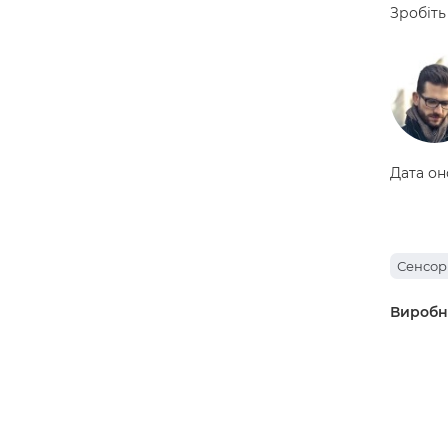
Зробіть
Дата он
Сенсори
Виробн