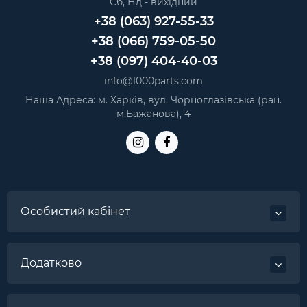
Сб, Нд - вихідний
Слот для Dual Sim-карти iPhone 13 Pro Silver
— 120 грн.
+38 (063) 927-55-33
Слот для Dual Sim-карти iPhone 13 Pro Max Graphite
—
+38 (066) 759-05-50
120 грн.
+38 (097) 404-40-03
info@1000parts.com
Наша Адреса: м. Харків, вул. Чорноглазівська (ран.
м.Бажанова), 4
Особистий кабінет
Додатково