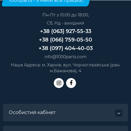
1000parts - з нами все працює!
Корпусні елементи для телефонів iPhone 12 Pro Max
Тримач Sim-карти iPhone 8 Gold
— 50 грн.
Тримач Sim-карти iPhone 8 Red
— 50 грн.
Корпусні елементи для телефонів iPhone 7
Пн-Пт з 10:00 до 18:00,
Тримач Sim-карти iPhone 8 Silver
— 50 грн.
Сб, Нд - вихідний
Корпусні елементи для телефонів iPhone 11
Тримач Sim-карти iPhone 8 Black
— 50 грн.
+38 (063) 927-55-33
Корпусні елементи для телефонів iPhone 7 Plus
+38 (066) 759-05-50
+38 (097) 404-40-03
info@1000parts.com
Наша Адреса: м. Харків, вул. Чорноглазівська (ран.
м.Бажанова), 4
Особистий кабінет