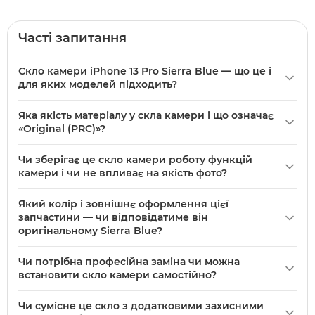
Часті запитання
Скло камери iPhone 13 Pro Sierra Blue — що це і
для яких моделей підходить?
Скло камери iPhone 13 Pro Sierra Blue — це захисне скло з
Яка якість матеріалу у скла камери і що означає
рамкою для модуля камери, призначене для моделі
«Original (PRC)»?
iPhone 13 Pro. Підходить лише для iPhone 13 Pro і не
В описі вказано якість: Original (PRC), що означає
сумісне з iPhone 13 або 13 Pro Max через відмінності в
Чи зберігає це скло камери роботу функцій
оригінальний дизайн та виконання, виготовлене в Китаї
розташуванні модулів і розмірах.
камери і чи не впливає на якість фото?
(PRC). Скло нове та постачається з рамкою блакитного
Скло камери iPhone 13 Pro Sierra Blue призначене як
кольору «Альпійська блакить».
Який колір і зовнішнє оформлення цієї
захисна зовнішня панель рамки і при правильному
запчастини — чи відповідатиме він
встановленні не повинно спотворювати зображення. Для
оригінальному Sierra Blue?
збереження якості важливо, щоб скло було чистим і
У описі вказано колір: синій, відтінок названо
правильно розташоване поверх об’єктивів без зазорів.
Чи потрібна професійна заміна чи можна
«Альпійська блакить» і позиціонується як рамка для
встановити скло камери самостійно?
iPhone 13 Pro Sierra Blue. Це декоративний елемент у
Встановлення скла камери iPhone 13 Pro Sierra Blue
блакитному кольорі, призначений для візуального
Чи сумісне це скло з додатковими захисними
вимагає акуратності: потрібно зняти старе скло і