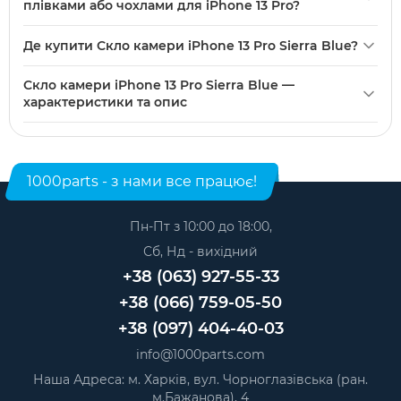
поєднання з корпусом Sierra Blue.
плівками або чохлами для iPhone 13 Pro?
правильно зафіксувати нову рамку без пилу і зміщень.
Скло камери з рамкою Sierra Blue розраховане на
Якщо у вас немає досвіду роботи з мікрозамінними
Де купити Скло камери iPhone 13 Pro Sierra Blue?
стандартне розташування в корпусі iPhone 13 Pro і
деталями та інструментами, краще доручити заміну
сумісне з більшістю чохлів, які не закривають модуль
Скло камери iPhone 13 Pro Sierra Blue можна купити в
сервісному центру, щоб уникнути пошкодження модулів
Скло камери iPhone 13 Pro Sierra Blue —
камери. Перед покупкою переконайтеся, що обраний
нашому інтернет-магазині. Категорія:
Корпусні елементи
камери.
характеристики та опис
чохол залишає простір для рамки і не тисне на область
для телефонів
.
Модель: iPhone 13 Pro. Категорія:
Корпусні елементи для
камери.
телефонів
. Виробник: Apple.
1000parts - з нами все працює!
Пн-Пт з 10:00 до 18:00,
Сб, Нд - вихідний
+38 (063) 927-55-33
+38 (066) 759-05-50
+38 (097) 404-40-03
info@1000parts.com
Наша Адреса: м. Харків, вул. Чорноглазівська (ран.
м.Бажанова), 4