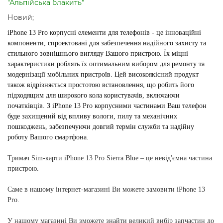
"Альпійська блакить"
Новий;
iPhone 13 Pro корпусні елементи для телефонів - це інноваційні
компоненти, спроектовані для забезпечення надійного захисту та
стильного зовнішнього вигляду Вашого пристрою. Їх міцні
характеристики роблять їх оптимальним вибором для ремонту та
модернізації мобільних пристроїв. Цей високоякісний продукт
також відрізняється простотою встановлення, що робить його
підходящим для широкого кола користувачів, включаючи
початківців. З iPhone 13 Pro корпусними частинами Ваш телефон
буде захищений від впливу вологи, пилу та механічних
пошкоджень, забезпечуючи довгий термін служби та надійну
роботу Вашого смартфона.
Тримач Sim-карти iPhone 13 Pro Sierra Blue
– це невід'ємна частина
пристрою.
Саме в нашому інтернет-магазині Ви можете замовити
iPhone 13
Pro
.
У нашому магазині Ви зможете знайти великий вибір запчастин до