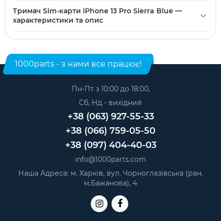
Тримач Sim-карти iPhone 13 Pro Sierra Blue можна купити
eSIM реалізується програмно, а наявність другого
Тримач Sim-карти iPhone 13 Pro Sierra Blue —
в нашому інтернет-магазині. Категорія:
Корпусні
фізичного слота залежить від комплектації телефону.
характеристики та опис
елементи для телефонів
.
Модель: iPhone 13 Pro. Категорія:
Корпусні елементи для
телефонів
. Виробник: Apple.
1000parts - з нами все працює!
Пн-Пт з 10:00 до 18:00,
Сб, Нд - вихідний
+38 (063) 927-55-33
+38 (066) 759-05-50
+38 (097) 404-40-03
info@1000parts.com
Наша Адреса: м. Харків, вул. Чорноглазівська (ран.
м.Бажанова), 4