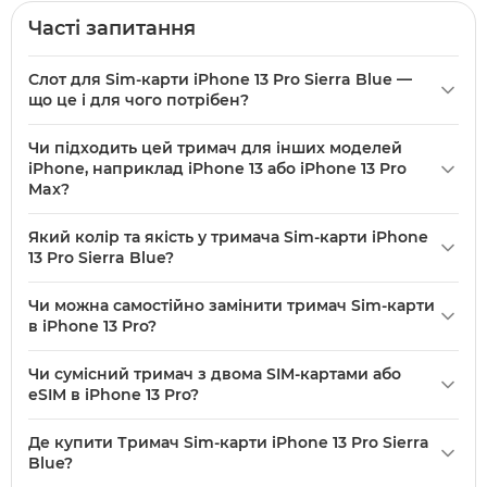
Часті запитання
Слот для Sim-карти iPhone 13 Pro Sierra Blue —
що це і для чого потрібен?
Слот для Sim-карти iPhone 13 Pro Sierra Blue — це
Чи підходить цей тримач для інших моделей
оригінальний тримач Sim-карти для моделі iPhone 13 Pro
iPhone, наприклад iPhone 13 або iPhone 13 Pro
в кольорі Sierra Blue. Призначений для встановлення
Max?
nano‑SIM в лоток телефону, має якість Original (PRC) і
Тримач позначений для моделі iPhone 13 Pro, отже
сумісний саме з iPhone 13 Pro.
Який колір та якість у тримача Sim-карти iPhone
призначений саме для iPhone 13 Pro. Для iPhone 13 або
13 Pro Sierra Blue?
iPhone 13 Pro Max сумісність не гарантована — радимо
Колір тримача — Sierra Blue (альпійська блакить), у описі
обирати тримач, вказаний для конкретної моделі.
Чи можна самостійно замінити тримач Sim-карти
зазначено як «Новий». Якість вказана як Original (PRC),
в iPhone 13 Pro?
що зазначено в атрибутах товару.
Заміна тримача можлива, але потребує акуратності:
Чи сумісний тримач з двома SIM-картами або
потрібно витягти старий лоток за допомогою інструменту
eSIM в iPhone 13 Pro?
та встановити новий тримач для nano‑SIM. Якщо ви не
Тримач фізично призначений для встановлення
впевнені в навичках, краще звернутися у сервіс, щоб
Де купити Тримач Sim-карти iPhone 13 Pro Sierra
nano‑SIM у пристрій iPhone 13 Pro. Інформація про
уникнути пошкоджень лотка чи корпусу.
Blue?
підтримку eSIM стосується самої моделі iPhone 13 Pro —