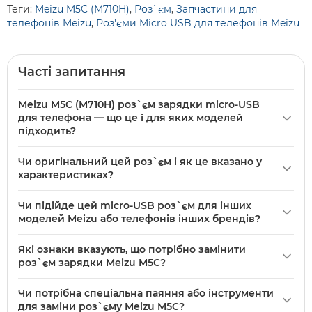
Теги:
Meizu M5C (M710H)
,
Роз`єм
,
Запчастини для
телефонів Meizu
,
Роз'єми Micro USB для телефонів Meizu
Часті запитання
Meizu M5C (M710H) роз`єм зарядки micro-USB
для телефона — що це і для яких моделей
підходить?
Meizu
M5C (M710H) роз`єм зарядки micro-USB для
Чи оригінальний цей роз`єм і як це вказано у
телефона — це оригінальна (Original PRC) запасна
характеристиках?
частина для моделі M5C. Призначений для відновлення
Так — у характеристиках зазначено «Якість: Original
зарядки та передачі даних у телефоні Meizu M5C (M710H).
Чи підійде цей micro-USB роз`єм для інших
(PRC)», що означає оригінальну комплектуючу,
моделей Meizu або телефонів інших брендів?
призначену для моделі M5C та відповідну заводським
Цей роз`єм розрахований на модель Meizu M5C (M710H) і
параметрам по розмірам контактів і місцю встановлення.
Які ознаки вказують, що потрібно замінити
виготовлений під її плату та корпус; сумісність з іншими
роз`єм зарядки Meizu M5C?
моделями залежить від посадкового місця та розводки
Проблеми з зарядкою (телефон не заряджається або
контактів, тому для інших моделей потрібна перевірка по
Чи потрібна спеціальна паяння або інструменти
переривається), поганий контакт при підключенні
платі та кріпленням.
для заміни роз`єму Meizu M5C?