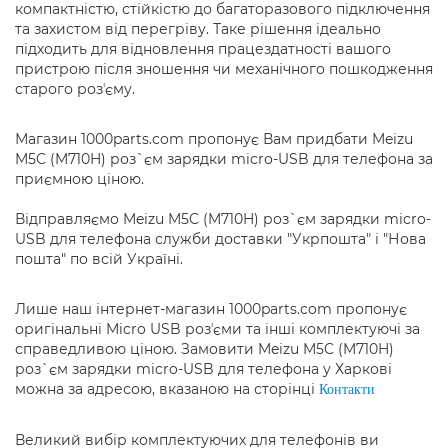
компактністю, стійкістю до багаторазового підключення
та захистом від перегріву. Таке рішення ідеально
підходить для відновлення працездатності вашого
пристрою після зношення чи механічного пошкодження
старого розʼєму.
Магазин 1000parts.com пропонує Вам придбати Meizu
M5C (M710H) роз`єм зарядки micro-USB для телефона за
приємною ціною.
Відправляємо Meizu M5C (M710H) роз`єм зарядки micro-
USB для телефона служби доставки "Укрпошта" і "Нова
пошта" по всій Україні.
Лише наш інтернет-магазин 1000parts.com пропонує
оригінальні Micro USB розʼєми та інші комплектуючі за
справедливою ціною. Замовити Meizu M5C (M710H)
роз`єм зарядки micro-USB для телефона у Харкові
можна за адресою, вказаною на сторінці
Контакти
Великий вибір комплектуючих для телефонів ви