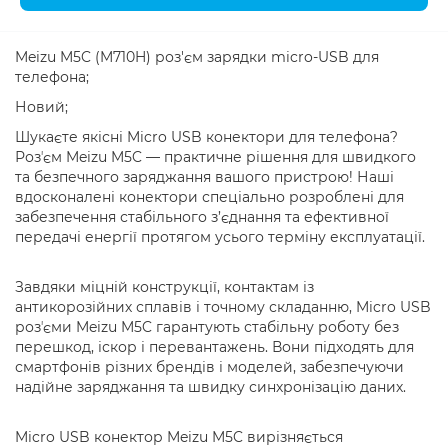
Meizu M5C (M710H) роз'єм зарядки micro-USB для
телефона;
Новий;
Шукаєте якісні Micro USB конектори для телефона?
Розʼєм Meizu M5C — практичне рішення для швидкого
та безпечного заряджання вашого пристрою! Наші
вдосконалені конектори спеціально розроблені для
забезпечення стабільного з’єднання та ефективної
передачі енергії протягом усього терміну експлуатації.
Завдяки міцній конструкції, контактам із
антикорозійних сплавів і точному складанню, Micro USB
розʼєми Meizu M5C гарантують стабільну роботу без
перешкод, іскор і перевантажень. Вони підходять для
смартфонів різних брендів і моделей, забезпечуючи
надійне заряджання та швидку синхронізацію даних.
Micro USB конектор Meizu M5C вирізняється