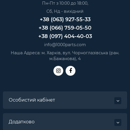
Пн-Пт з 10:00 до 18:00,
Honor 7C роз`єм зарядки High Copy micro-USB для
Сб, Нд - вихідний
смартфона
— 9 грн.
+38 (063) 927-55-33
Honor 7X роз`єм зарядки High Copy micro-USB для
смартфона
— 9 грн.
+38 (066) 759-05-50
Honor 7C роз`єм зарядки micro-USB для смартфона
+38 (097) 404-40-03
Original
— 13 грн.
info@1000parts.com
Meizu M5C (M710H) роз`єм зарядки micro-USB для
Наша Адреса: м. Харків, вул. Чорноглазівська (ран.
телефона
— 10 грн.
м.Бажанова), 4
Особистий кабінет
Додатково