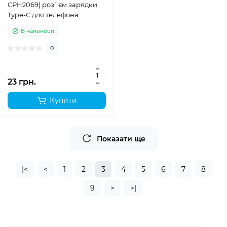
CPH2069) роз`єм зарядки
Type-C для телефона
В наявності
0
23 грн.
Купити
Показати ще
|<
<
1
2
3
4
5
6
7
8
9
>
>|