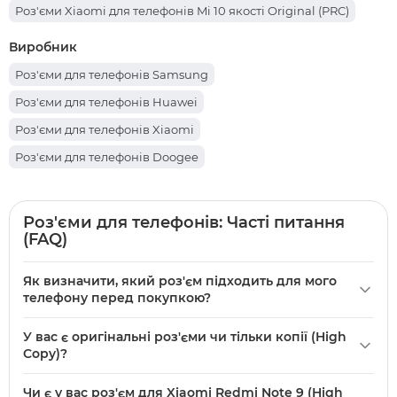
Роз'єми Xiaomi для телефонів Mi 10 якості Original (PRC)
Виробник
Роз'єми для телефонів Samsung
Роз'єми для телефонів Huawei
Роз'єми для телефонів Xiaomi
Роз'єми для телефонів Doogee
Роз'єми для телефонів: Часті питання
(FAQ)
Як визначити, який роз'єм підходить для мого
телефону перед покупкою?
Щоб підібрати потрібний конектор у категорії
У вас є оригінальні роз'єми чи тільки копії (High
«Конектори для телефонів», перевірте фізичний порт
Copy)?
вашого пристрою (Type-C або Micro USB) і модель. У нас в
У 1000parts є як оригінальні роз'єми, так і версії High Copy
каталозі є 157 товарів для популярних брендів, почати
Чи є у вас роз'єм для Xiaomi Redmi Note 9 (High