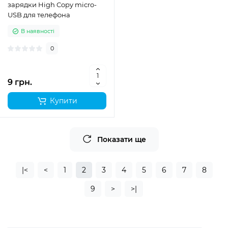
зарядки High Copy micro-
USB для телефона
В наявності
0
9 грн.
Купити
Показати ще
|<
<
1
2
3
4
5
6
7
8
9
>
>|