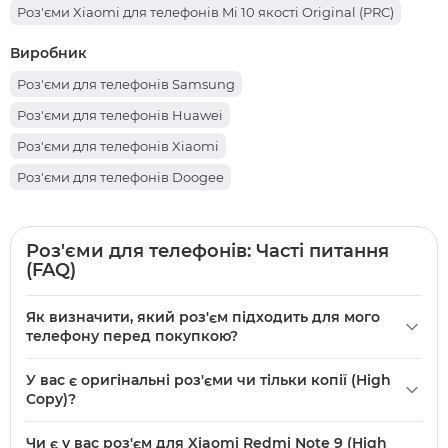
Роз'єми Xiaomi для телефонів Mi 10 якості Original (PRC)
Виробник
Роз'єми для телефонів Samsung
Роз'єми для телефонів Huawei
Роз'єми для телефонів Xiaomi
Роз'єми для телефонів Doogee
Роз'єми для телефонів: Часті питання
(FAQ)
Як визначити, який роз'єм підходить для мого
телефону перед покупкою?
Щоб підібрати потрібний конектор у категорії
У вас є оригінальні роз'єми чи тільки копії (High
«Конектори для телефонів», перевірте фізичний порт
Copy)?
вашого пристрою (Type-C або Micro USB) і модель. У нас в
У 1000parts є як оригінальні роз'єми, так і версії High Copy
каталозі є 157 товарів для популярних брендів, почати
Чи є у вас роз'єм для Xiaomi Redmi Note 9 (High