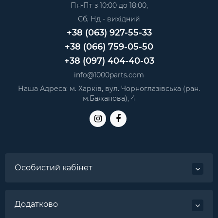
Пн-Пт з 10:00 до 18:00,
Honor 7C роз`єм зарядки High Copy micro-USB для
Сб, Нд - вихідний
смартфона
— 9 грн.
+38 (063) 927-55-33
Honor 7X роз`єм зарядки High Copy micro-USB для
смартфона
— 9 грн.
+38 (066) 759-05-50
Honor 7C роз`єм зарядки micro-USB для смартфона
+38 (097) 404-40-03
Original
— 13 грн.
info@1000parts.com
Meizu M5C (M710H) роз`єм зарядки micro-USB для
Наша Адреса: м. Харків, вул. Чорноглазівська (ран.
телефона
— 10 грн.
м.Бажанова), 4
Особистий кабінет
Додатково