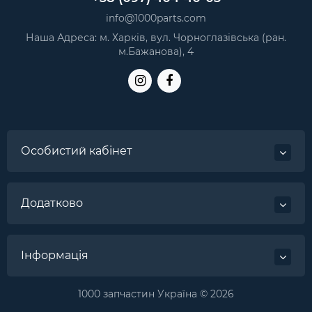
Original
— 13 грн.
info@1000parts.com
Meizu M5C (M710H) роз`єм зарядки micro-USB для
Наша Адреса: м. Харків, вул. Чорноглазівська (ран.
телефона
— 10 грн.
м.Бажанова), 4
Особистий кабінет
Додатково
Інформація
1000 запчастин Україна © 2026