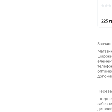
225 г
Запчаст
Магазин
широкий
елемент
телефон
оптиміз
допомаг
Переваг
Інтерне
забезпе
деталей