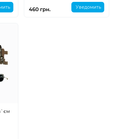
мить
Уведомить
460 грн.
з`єм