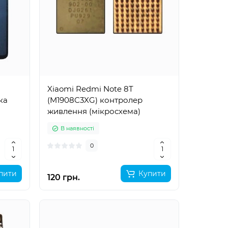
Xiaomi Redmi Note 8T
ка
(M1908C3XG) контролер
живлення (мікросхема)
В наявності
0
пити
Купити
120 грн.