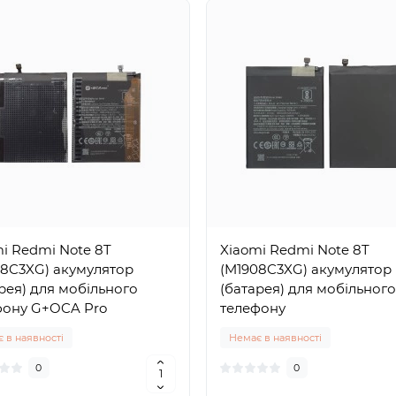
i Redmi Note 8T
Xiaomi Redmi Note 8T
08C3XG) акумулятор
(M1908C3XG) акумулятор
рея) для мобільного
(батарея) для мобільного
фону G+OCA Pro
телефону
 в наявності
Немає в наявності
0
0