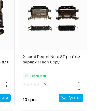
Xiaomi Redmi Note 8T роз`єм
а для
зарядки High Copy
В наявності
0
пити
Купити
10 грн.