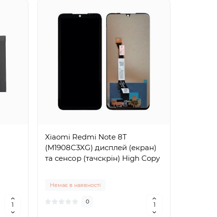
Xiaomi Redmi Note 8T
(M1908C3XG) дисплей (екран)
та сенсор (тачскрін) High Copy
Немає в наявності
0