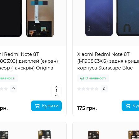
i Redmi Note 8T
Xiaomi Redmi Note 8T
8C3XG) дисплей (екран)
(M1908C3XG) задня криш
нсор (тачскрін) Original
корпуса Starscape Blue
наявності
В наявності
0
0
Купити
Ку
рн.
175 грн.