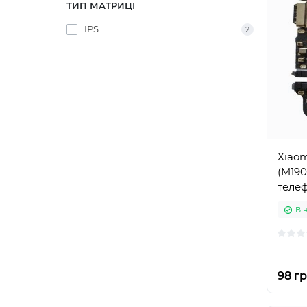
ТИП МАТРИЦІ
IPS
2
Xiaom
(M190
телеф
В 
98 гр