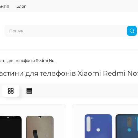
антія
Блог
omi для телефонів Redmi No..
астини для телефонів Xiaomi Redmi No