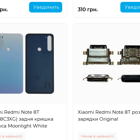
Уведомить
Уведо
рн.
310 грн.
i Redmi Note 8T
Xiaomi Redmi Note 8T ро
08C3XG) задня кришка
зарядки Original
са Moonlight White
 в наявності
Немає в наявності