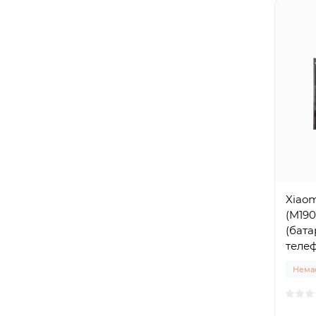
Xiaom
(M19
(бата
теле
Немає