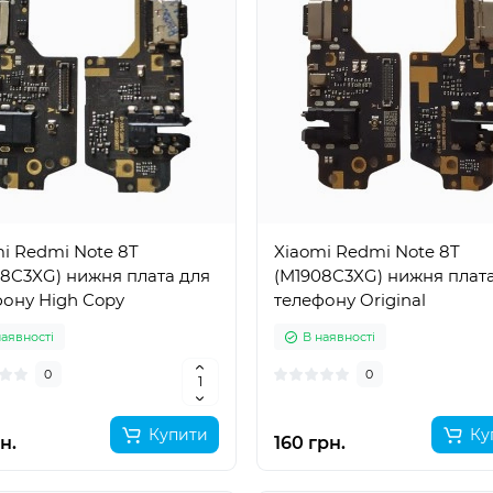
i Redmi Note 8T
Xiaomi Redmi Note 8T
8C3XG) нижня плата для
(M1908C3XG) нижня плат
ону High Copy
телефону Original
наявності
В наявності
0
0
Купити
Ку
н.
160 грн.