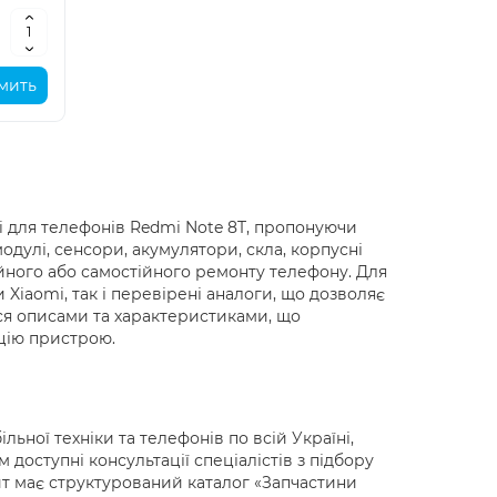
мить
i для телефонів Redmi Note 8T, пропонуючи
дулі, сенсори, акумулятори, скла, корпусні
ійного або самостійного ремонту телефону. Для
 Xiaomi, так і перевірені аналоги, що дозволяє
ься описами та характеристиками, що
ацію пристрою.
ьної техніки та телефонів по всій Україні,
доступні консультації спеціалістів з підбору
айт має структурований каталог «Запчастини