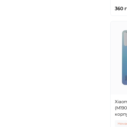
360 г
Xiaom
(M19
корпу
Немає