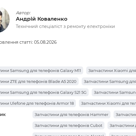
Автор:
Андрій Коваленко
Технічний спеціаліст з ремонту електроніки
овлення статті:
05.08.2026
тини Samsung для телефонів Galaxy M11
Запчастини Xiaomi для
ини ZTE для телефонів Blade A5 2020
Запчастини Samsung для 
ини Samsung для телефонів Galaxy S21 5G
Запчастини Samsung 
ини Ulefone для телефонів Armor 18
Запчастини Xiaomi для те
ик
ини Hotwav для телефонів Hyper 7 Pro
Запчастини Tecno для т
Запчастини для телефонів Hammer
Запчастин
тини Samsung для телефонів Galaxy A7
Запчастини Xiaomi для 
Запчастини для телефонів Cubot
Запчастини 