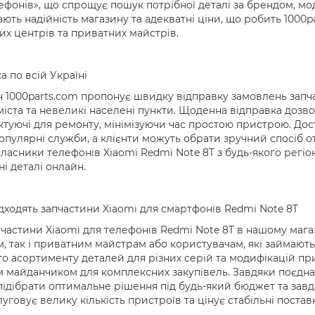
ефонів», що спрощує пошук потрібної деталі за брендом, м
ають надійність магазину та адекватні ціни, що робить 100
их центрів та приватних майстрів.
а по всій Україні
 1000parts.com пропонує швидку відправку замовлень запча
міста та невеликі населені пункти. Щоденна відправка дозв
туючі для ремонту, мінімізуючи час простою пристрою. Дост
опулярні служби, а клієнти можуть обрати зручний спосіб 
ласники телефонів Xiaomi Redmi Note 8T з будь-якого регі
ні деталі онлайн.
дходять запчастини Xiaomi для смартфонів Redmi Note 8T
 частини Xiaomi для телефонів Redmi Note 8T в нашому мага
, так і приватним майстрам або користувачам, які займають
о асортименту деталей для різних серій та модифікацій пр
 майданчиком для комплексних закупівель. Завдяки поєдна
ідібрати оптимальне рішення під будь-який бюджет та завд
луговує велику кількість пристроїв та цінує стабільні поставк