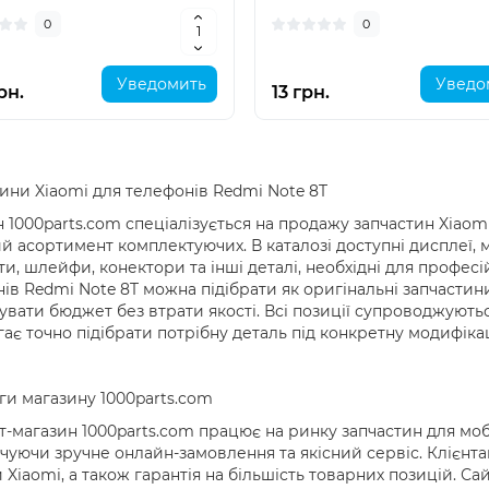
0
0
Уведомить
Уведо
рн.
13 грн.
ини Xiaomi для телефонів Redmi Note 8T
 1000parts.com спеціалізується на продажу запчастин Xiaom
 асортимент комплектуючих. В каталозі доступні дисплеї, мо
и, шлейфи, конектори та інші деталі, необхідні для профес
ів Redmi Note 8T можна підібрати як оригінальні запчастини
увати бюджет без втрати якості. Всі позиції супроводжуют
ає точно підібрати потрібну деталь під конкретну модифік
и магазину 1000parts.com
т-магазин 1000parts.com працює на ринку запчастин для мобіл
чуючи зручне онлайн-замовлення та якісний сервіс. Клієнтам 
 Xiaomi, а також гарантія на більшість товарних позицій. С