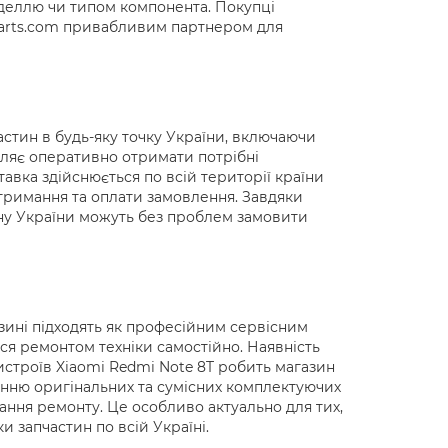
оделлю чи типом компонента. Покупці
0parts.com привабливим партнером для
стин в будь-яку точку України, включаючи
оляє оперативно отримати потрібні
авка здійснюється по всій території країни
отримання та оплати замовлення. Завдяки
ону України можуть без проблем замовити
зині підходять як професійним сервісним
ся ремонтом техніки самостійно. Наявність
истроїв Xiaomi Redmi Note 8T робить магазин
нню оригінальних та сумісних комплектуючих
ання ремонту. Це особливо актуально для тих,
и запчастин по всій Україні.