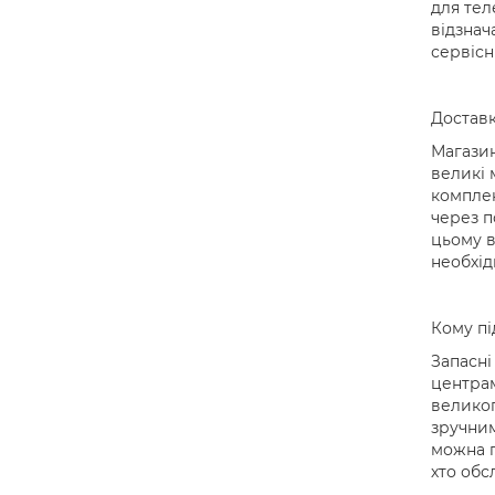
для тел
відзнач
сервісн
Доставк
Магазин
великі 
комплек
через п
цьому в
необхід
Кому пі
Запасні
центрам
великог
зручним
можна п
хто обс