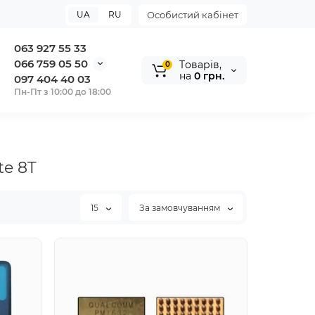
UA
RU
Особистий кабінет
063 927 55 33
066 759 05 50
Tоварів,
0
на
0 грн.
097 404 40 03
Пн-Пт з 10:00 до 18:00
te 8T
15
За замовчуванням