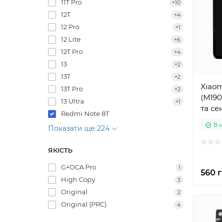
11T Pro
+10
12T
+4
12 Pro
+1
12 Lite
+6
12T Pro
+4
13
+2
13T
+2
Xiaom
13T Pro
+2
(M190
13 Ultra
+1
та се
Redmi Note 8T
В 
Показати ще 224
ЯКІСТЬ
G+OCA Pro
1
560 г
High Copy
3
Original
2
Original (PRC)
4