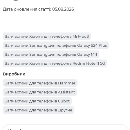
Дата оновлення статті:
05.08.2026
Запчастини Xiaomi для телефонів Mi Max 3
Запчастини Samsung для телефонів Galaxy S24 Plus
Запчастини Samsung для телефонів Galaxy M11
Запчастини Xiaomi для телефонів Redmi Note 11 5G
Запчастини ZTE для телефонів Blade A5 2020
Виробник
Запчастини Samsung для телефонів Galaxy A6 Plus
Запчастини для телефонів Hammer
Запчастини Samsung для телефонів Galaxy S21 5G
Запчастини для телефонів Assistant
Запчастини Samsung для телефонів Galaxy S21 FE 5G
Запчастини для телефонів Cubot
Запчастини Ulefone для телефонів Armor 18
Запчастини для телефонів Другие
Запчастини Xiaomi для телефонів Poco X3 NFC
Запчастини для телефонів Alcatel
Запчастини Hotwav для телефонів Hyper 7 Pro
Запчастини для телефонів Bravis