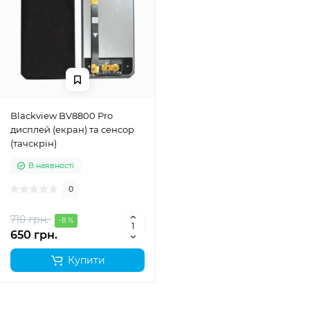
Blackview BV8800 Pro
дисплей (екран) та сенсор
(тачскрін)
В наявності
0
710 грн.
-8 %
650 грн.
Купити