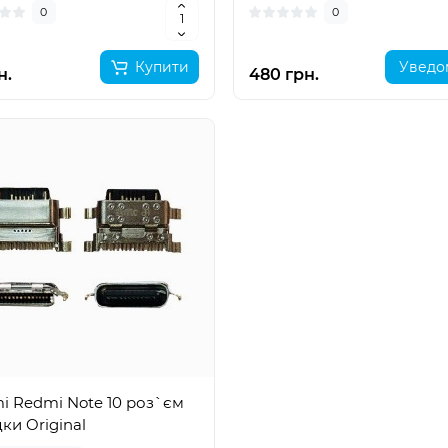
0
0
Купити
Уведо
н.
480 грн.
i Redmi Note 10 роз`єм
ки Original