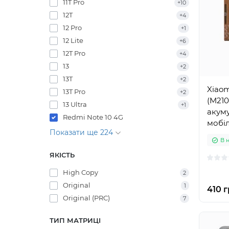
11T Pro
+10
12T
+4
12 Pro
+1
12 Lite
+6
12T Pro
+4
13
+2
13T
+2
Xiaom
13T Pro
+2
(M210
13 Ultra
+1
акуму
Redmi Note 10 4G
мобі
Показати ще 224
В 
ЯКІСТЬ
High Copy
2
Original
1
410 г
Original (PRC)
7
ТИП МАТРИЦІ