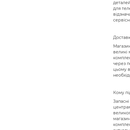
деталей
для тел
відзнач
сервісн
Доставк
Магазин
великі 
комплек
через п
цьому в
необхід
Кому пі
Запасні
центрам
великог
магазин
комплек