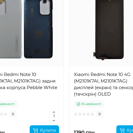
i Redmi Note 10
Xiaomi Redmi Note 10 4G
1K7AI, M2101K7AG) задня
(M2101K7AI, M2101K7AG)
ка корпуса Pebble White
дисплей (екран) та сенсо
(тачскрін) OLED
наявності
В наявності
0
0
Купити
Ку
рн.
1290 грн.