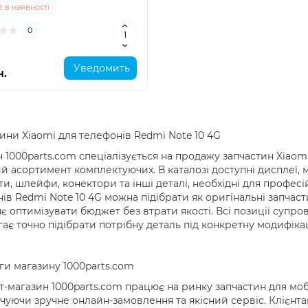
 в наявності
0
Уведомить
н.
ини Xiaomi для телефонів Redmi Note 10 4G
 1000parts.com спеціалізується на продажу запчастин Xiaom
 асортимент комплектуючих. В каталозі доступні дисплеї, мо
и, шлейфи, конектори та інші деталі, необхідні для профес
ів Redmi Note 10 4G можна підібрати як оригінальні запчасти
є оптимізувати бюджет без втрати якості. Всі позиції суп
ає точно підібрати потрібну деталь під конкретну модифік
и магазину 1000parts.com
т-магазин 1000parts.com працює на ринку запчастин для мобіл
чуючи зручне онлайн-замовлення та якісний сервіс. Клієнтам 