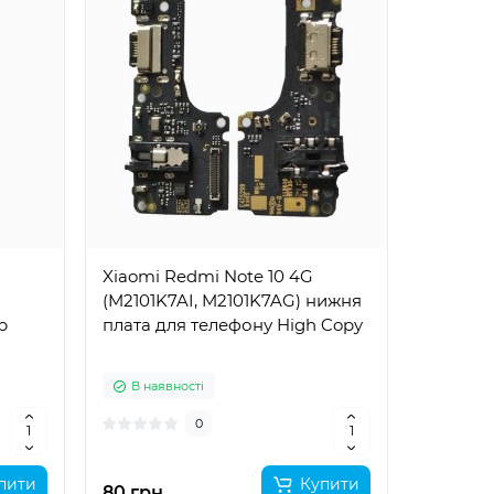
Xiaomi Redmi Note 10 4G
(M2101K7AI, M2101K7AG) нижня
р
плата для телефону High Copy
В наявності
0
пити
Купити
80 грн.