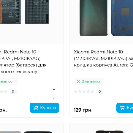
i Redmi Note 10
Xiaomi Redmi Note 10
1K7AI, M2101K7AG)
(M2101K7AI, M2101K7AG) з
лятор (батарея) для
кришка корпуса Aurora 
льного телефону
наявності
В наявності
0
0
Купити
Ку
рн.
129 грн.