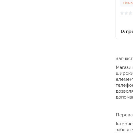
Немає
13 гр
Запчаст
Магазин
широкий
елемент
телефон
дозволя
допомаг
Переваг
Інтерне
забезпе