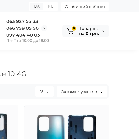
UA
RU
Особистий кабінет
063 927 55 33
066 759 05 50
Tоварів,
0
на
0 грн.
097 404 40 03
Пн-Пт з 10:00 до 18:00
e 10 4G
15
За замовчуванням