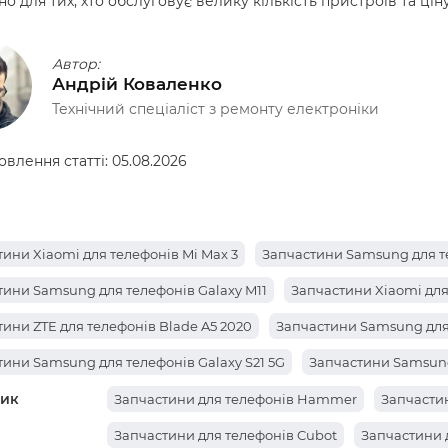
но для тих, хто обслуговує велику кількість пристроїв та ціну
Автор:
Андрій Коваленко
Технічний спеціаліст з ремонту електроніки
овлення статті:
05.08.2026
ини Xiaomi для телефонів Mi Max 3
Запчастини Samsung для те
тини Samsung для телефонів Galaxy M11
Запчастини Xiaomi для
ини ZTE для телефонів Blade A5 2020
Запчастини Samsung для 
ини Samsung для телефонів Galaxy S21 5G
Запчастини Samsung 
ик
ини Ulefone для телефонів Armor 18
Запчастини Xiaomi для те
Запчастини для телефонів Hammer
Запчастин
ини Hotwav для телефонів Hyper 7 Pro
Запчастини Tecno для т
Запчастини для телефонів Cubot
Запчастини 