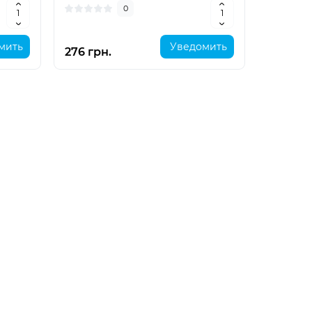
0
мить
Уведомить
276 грн.