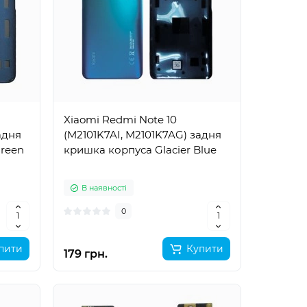
Xiaomi Redmi Note 10
адня
(M2101K7AI, M2101K7AG) задня
Green
кришка корпуса Glacier Blue
В наявності
0
пити
Купити
179 грн.