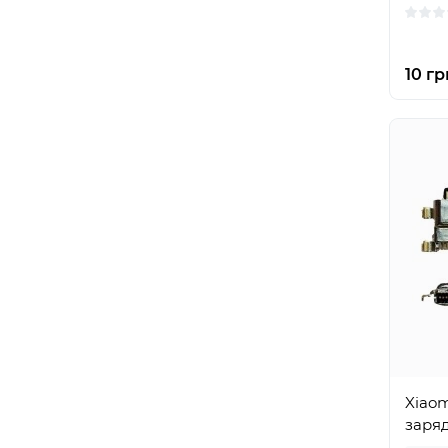
10 гр
Xiaom
заряд