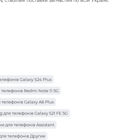
є стабільні поставки запчастин по всій Україні.
лефонів Galaxy S24 Plus
 телефонів Redmi Note 11 5G
телефонів Galaxy A6 Plus
для телефонів Galaxy S21 FE 5G
лефонів Poco X3 NFC
и для телефонів Assistant
елефонів Pova 3
для телефонів Другие