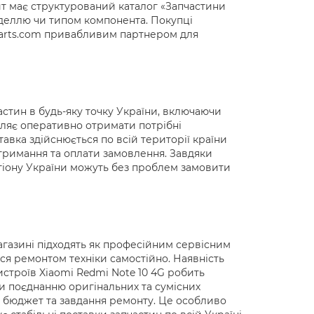
айт має структурований каталог «Запчастини
оделлю чи типом компонента. Покупці
0parts.com привабливим партнером для
стин в будь-яку точку України, включаючи
оляє оперативно отримати потрібні
авка здійснюється по всій території країни
отримання та оплати замовлення. Завдяки
егіону України можуть без проблем замовити
агазині підходять як професійним сервісним
ся ремонтом техніки самостійно. Наявність
строїв Xiaomi Redmi Note 10 4G робить
и поєднанню оригінальних та сумісних
 бюджет та завдання ремонту. Це особливо