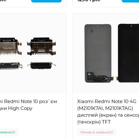
i Redmi Note 10 роз`єм
Xiaomi Redmi Note 10 4G
ки High Copy
(M2101K7AI, M2101K7AG)
дисплей (екран) та сенсо
(тачскрін) TFT
наявності
Немає в наявності