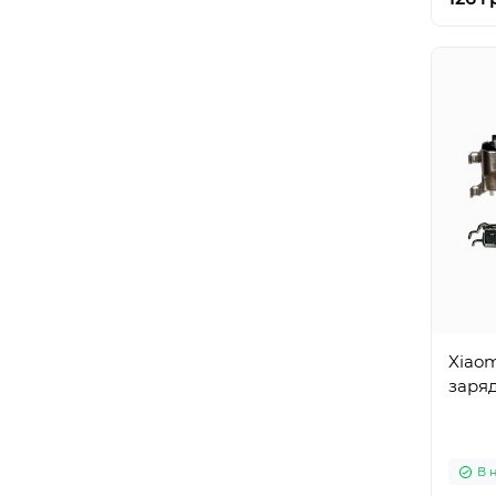
Xiaom
заряд
В 