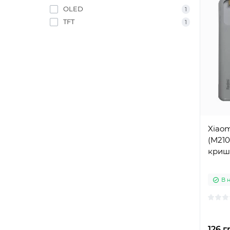
OLED
1
TFT
1
Xiaom
(M210
криш
В 
126 г