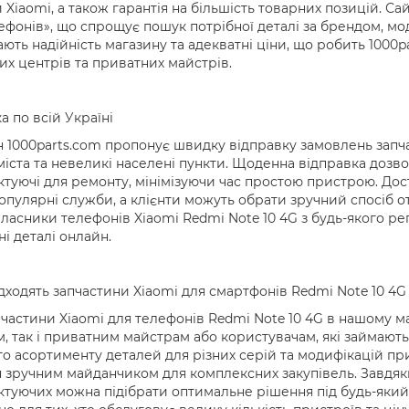
 Xiaomi, а також гарантія на більшість товарних позицій. С
ефонів», що спрощує пошук потрібної деталі за брендом, м
ають надійність магазину та адекватні ціни, що робить 100
их центрів та приватних майстрів.
а по всій Україні
 1000parts.com пропонує швидку відправку замовлень запча
міста та невеликі населені пункти. Щоденна відправка дозв
туючі для ремонту, мінімізуючи час простою пристрою. Дост
опулярні служби, а клієнти можуть обрати зручний спосіб 
ласники телефонів Xiaomi Redmi Note 10 4G з будь-якого р
ні деталі онлайн.
дходять запчастини Xiaomi для смартфонів Redmi Note 10 4G
 частини Xiaomi для телефонів Redmi Note 10 4G в нашому м
, так і приватним майстрам або користувачам, які займають
о асортименту деталей для різних серій та модифікацій при
 зручним майданчиком для комплексних закупівель. Завдяк
туючих можна підібрати оптимальне рішення під будь-який