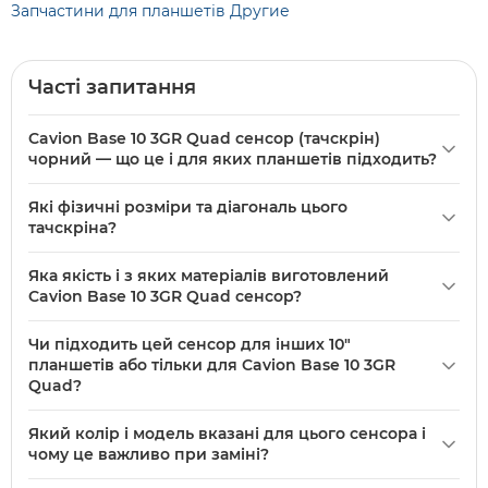
Запчастини для планшетів Другие
Часті запитання
Cavion Base 10 3GR Quad сенсор (тачскрін)
чорний — що це і для яких планшетів підходить?
Cavion Base 10 3GR Quad сенсор (тачскрін) чорний — це
Які фізичні розміри та діагональ цього
оригінальний (PRC) сенсорний екран для планшета
тачскріна?
Cavion Base 10 3GR Quad. Розмір 262 мм × 159 мм, діагональ
Фізичний розмір сенсора — 262 мм × 159 мм, діагональ
10", матеріал — скло + пластик; призначений для заміни
Яка якість і з яких матеріалів виготовлений
вказана як 10". Ці параметри важливі при підборі
тачскріну саме цієї моделі планшета.
Cavion Base 10 3GR Quad сенсор?
сумісного тачскріну для корпусу планшета.
Сенсор заявлений як Original (PRC) і виготовлений зі скла
Чи підходить цей сенсор для інших 10"
+ пластику. Такий склад забезпечує стандартну
планшетів або тільки для Cavion Base 10 3GR
жорсткість і прозорість для заміни в оригінальному
Quad?
корпусі.
Цей сенсор призначений для моделі Cavion Base 10 3GR
Який колір і модель вказані для цього сенсора і
Quad і має конкретний розмір 262×159 мм; він може
чому це важливо при заміні?
підходити іншим 10" планшетам тільки за повного