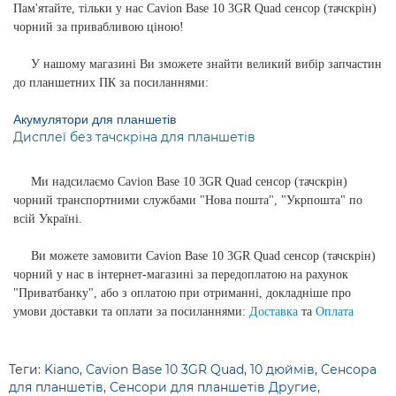
Пам'ятайте, тільки у нас Cavion Base 10 3GR Quad сенсор (тачскрін)
чорний за привабливою ціною!
У нашому магазині Ви зможете знайти великий вибір запчастин
до планшетних ПК за посиланнями:
Акумулятори для планшетів
Дисплеї без тачскріна для планшетів
Ми надсилаємо Cavion Base 10 3GR Quad сенсор (тачскрін)
чорний транспортними службами "Нова пошта", "Укрпошта" по
всій Україні.
Ви можете замовити Cavion Base 10 3GR Quad сенсор (тачскрін)
чорний у нас в інтернет-магазині за передоплатою на рахунок
"Приватбанку", або з оплатою при отриманні, докладніше про
умови доставки та оплати за посиланнями:
Доставка
та
Оплата
Теги:
Kiano
,
Cavion Base 10 3GR Quad
,
10 дюймів
,
Сенсора
для планшетів
,
Сенсори для планшетів Другие
,